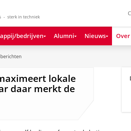
C
s - sterk in techniek
appij/bedrijven
Alumni
Nieuws
Over
berichten
maximeert lokale
aar daar merkt de