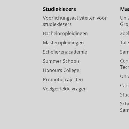
Studiekiezers
Maa
Voorlichtingsactiviteiten voor
Univ
studiekiezers
Gro
Bacheloropleidingen
Zoe
Masteropleidingen
Tal
Scholierenacademie
Sam
Cen
Summer Schools
Tec
Honours College
Uni
Promotietrajecten
Car
Veelgestelde vragen
Stu
Sch
Sam