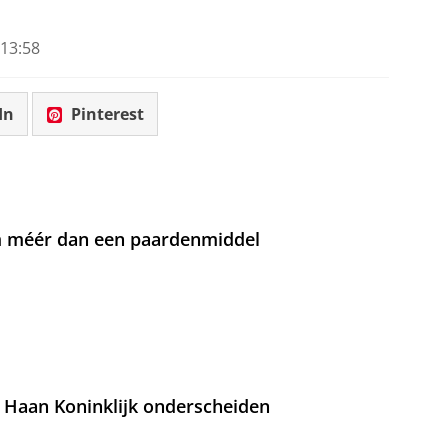
13:58
In
Pinterest
om méér dan een paardenmiddel
 Haan Koninklijk onderscheiden