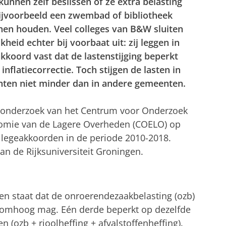
nnen zelf beslissen of ze extra belasting
ijvoorbeeld een zwembad of bibliotheek
nen houden. Veel colleges van B&W sluiten
kheid echter bij voorbaat uit: zij leggen in
kkoord vast dat de lastenstijging beperkt
n inflatiecorrectie. Toch stijgen de lasten in
ten niet minder dan in andere gemeenten.
it onderzoek van het Centrum voor Onderzoek
omie van de Lagere Overheden (COELO) op
llegeakkoorden in de periode 2010-2018.
an de Rijksuniversiteit Groningen.
en staat dat de onroerendezaakbelasting (ozb)
e omhoog mag. Eén derde beperkt op dezelfde
 (ozb + rioolheffing + afvalstoffenheffing).