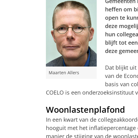
Gemeenten ku
heffen om b
open te kun
deze mogelij
hun collegea
blijft tot ee
deze gemeen
Dat blijkt u
Maarten Allers
van de Econ
basis van co
COELO is een onderzoeksinstituut v
Woonlastenplafond
In een kwart van de collegeakkoord
hooguit met het inflatiepercentag
manier de stijging van de woonlasten