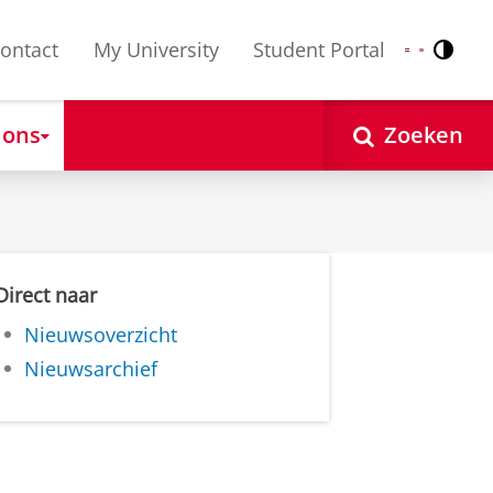
ontact
My University
Student Portal
Contr
Nederlands
English
 ons
Zoeken
Direct naar
Nieuwsoverzicht
Nieuwsarchief