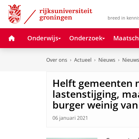
Skip
Skip
to
to
Content
Navigation
breed in kenni
Home
Onderwijs
Onderzoek
Maatsch
Over ons
Actueel
Nieuws
Nieuws
Helft gemeenten 
lastenstijging, m
burger weinig van
06 januari 2021