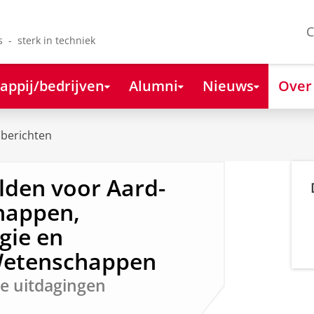
C
s - sterk in techniek
appij/bedrijven
Alumni
Nieuws
Over
berichten
lden voor Aard-
happen,
gie en
Wetenschappen
e uitdagingen