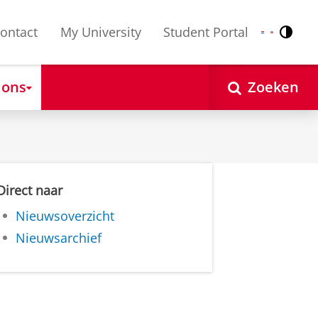
ontact
My University
Student Portal
Contr
Nederlands
English
 ons
Zoeken
Direct naar
Nieuwsoverzicht
Nieuwsarchief