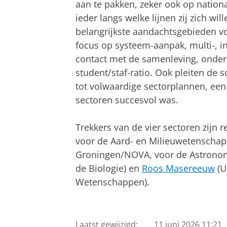
aan te pakken, zeker ook op nationa
ieder langs welke lijnen zij zich wi
belangrijkste aandachtsgebieden voo
focus op systeem-aanpak, multi-, int
contact met de samenleving, onderzo
student/staf-ratio. Ook pleiten de 
tot volwaardige sectorplannen, een
sectoren succesvol was.
Trekkers van de vier sectoren zijn r
voor de Aard- en Milieuwetenscha
Groningen/NOVA, voor de Astrono
de Biologie) en
Roos Masereeuw
(U
Wetenschappen).
Laatst gewijzigd:
11 juni 2026 11:21