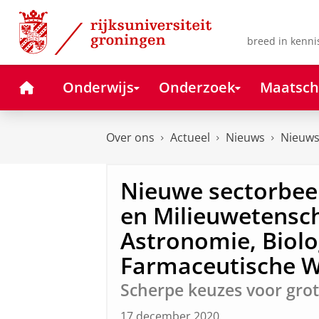
Skip
Skip
to
to
Content
Navigation
breed in kenni
Home
Onderwijs
Onderzoek
Maatsch
Over ons
Actueel
Nieuws
Nieuws
Nieuwe sectorbee
en Milieuwetensc
Astronomie, Biolo
Farmaceutische 
Scherpe keuzes voor grot
17 december 2020