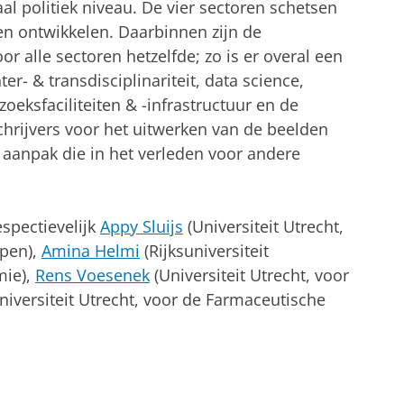
al politiek niveau. De vier sectoren schetsen
llen ontwikkelen. Daarbinnen zijn de
r alle sectoren hetzelfde; zo is er overal een
er- & transdisciplinariteit, data science,
eksfaciliteiten & -infrastructuur en de
schrijvers voor het uitwerken van de beelden
 aanpak die in het verleden voor andere
espectievelijk
Appy Sluijs
(Universiteit Utrecht,
ppen),
Amina Helmi
(Rijksuniversiteit
mie),
Rens Voesenek
(Universiteit Utrecht, voor
niversiteit Utrecht, voor de Farmaceutische