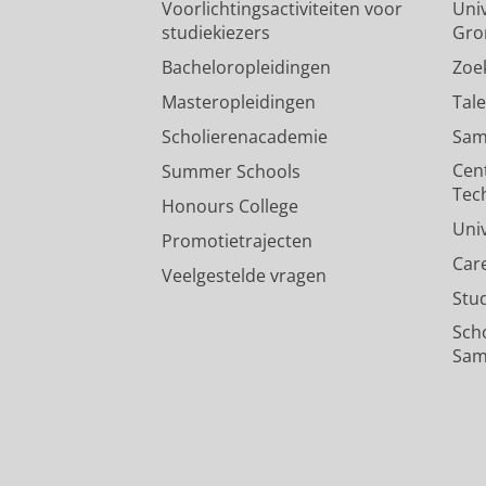
Voorlichtingsactiviteiten voor
Univ
studiekiezers
Gro
Bacheloropleidingen
Zoe
Masteropleidingen
Tal
Scholierenacademie
Sam
Cen
Summer Schools
Tec
Honours College
Uni
Promotietrajecten
Car
Veelgestelde vragen
Stu
Sch
Sam