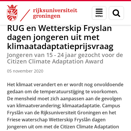
Skip
Skip
Over ons
Actueel
Nieuws
Nieuwsberichten
Menu
Zoek
to
to
en
Content
Navigation
zoeken
RUG en Wetterskip Fryslan
dagen jongeren uit met
klimaatadaptatieprijsvraag
Jongeren van 15 - 24 jaar gezocht voor de
Citizen Climate Adaptation Award
05 november 2020
Het klimaat verandert en er wordt nog onvoldoende
gedaan om de temperatuurstijging te voorkomen.
De mensheid moet zich aanpassen aan de gevolgen
van klimaatverandering; klimaatadaptatie. Campus
Fryslân van de Rijksuniversiteit Groningen en het
Friese waterschap Wetterskip Fryslân dagen
jongeren uit om met de Citizen Climate Adaptation