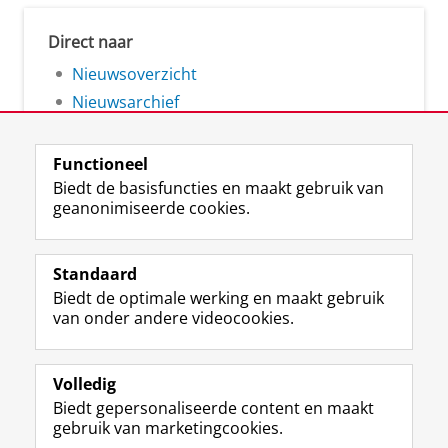
Direct naar
Nieuwsoverzicht
Nieuwsarchief
Functioneel
Biedt de basisfuncties en maakt gebruik van
geanonimiseerde cookies.
F
L
R
I
Y
Volg de RUG
a
i
S
n
o
Standaard
c
n
S
s
u
Biedt de optimale werking en maakt gebruik
e
k
-
t
T
Studiekiezers
van onder andere videocookies.
b
e
f
a
u
Maatschappij/bedrijven
o
d
e
g
b
o
I
e
r
e
Alumni
k
n
d
a
-
Volledig
p
-
R
m
k
Biedt gepersonaliseerde content en maakt
Over ons
a
p
i
-
a
gebruik van marketingcookies.
g
a
j
a
n