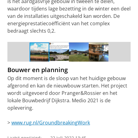
is het aardgasvrije gebouw in tweeën te delen,
waardoor tijdens lage bezetting in de winter een deel
van de installaties uitgeschakeld kan worden. De
energieprestatiecoëfficiënt van het complex
bedraagt slechts 0,2.
De Herdershut (1982) - oostzijde
Bouwer en planning
Op dit moment is de sloop van het huidige gebouw
afgerond en kan de nieuwbouw starten. Het project
wordt uitgevoerd door Pranger&Rossier en het
lokale Bouwbedrijf Dijkstra. Medio 2021 is de
oplevering.
>
www.rug.nl/GroundbreakingWork
Laatst gewijzigd:
22 juli 2022 13:45