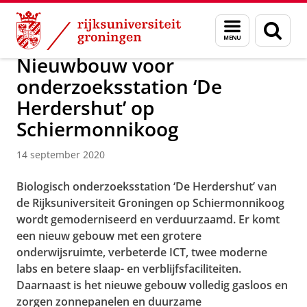
Skip
Skip
Over ons
Actueel
Nieuws
Nieuwsberichten
Menu
Zoek
to
to
en
Content
Navigation
zoeken
Nieuwbouw voor
onderzoeksstation ‘De
Herdershut’ op
Schiermonnikoog
14 september 2020
Biologisch onderzoeksstation ‘De Herdershut’ van
de Rijksuniversiteit Groningen op Schiermonnikoog
wordt gemoderniseerd en verduurzaamd. Er komt
een nieuw gebouw met een grotere
onderwijsruimte, verbeterde ICT, twee moderne
labs en betere slaap- en verblijfsfaciliteiten.
Daarnaast is het nieuwe gebouw volledig gasloos en
zorgen zonnepanelen en duurzame