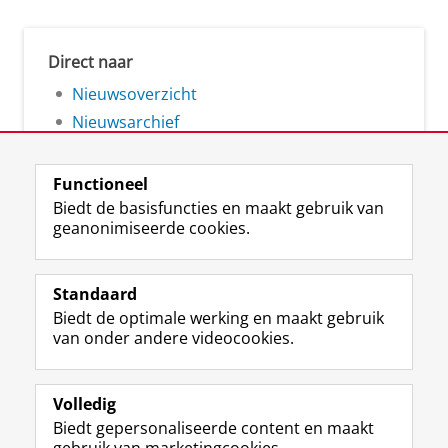
Direct naar
Nieuwsoverzicht
Nieuwsarchief
Functioneel
Biedt de basisfuncties en maakt gebruik van
geanonimiseerde cookies.
F
L
R
I
Y
Volg de RUG
a
i
S
n
o
Standaard
c
n
S
s
u
Biedt de optimale werking en maakt gebruik
e
k
-
t
T
Studiekiezers
van onder andere videocookies.
b
e
f
a
u
Maatschappij/bedrijven
o
d
e
g
b
o
I
e
r
e
Alumni
k
n
d
a
-
Volledig
p
-
R
m
k
Biedt gepersonaliseerde content en maakt
Over ons
a
p
i
-
a