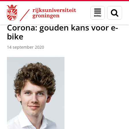
Skip
Skip
Over ons
Actueel
Nieuws
Nieuwsberichten
Menu
Zoek
to
to
en
Content
Navigation
zoeken
Corona: gouden kans voor e-
bike
14 september 2020