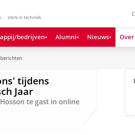
C
s - sterk in techniek
appij/bedrijven
Alumni
Nieuws
Over
berichten
ns' tijdens
ch Jaar
Hosson te gast in online