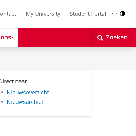
ontact
My University
Student Portal
Contr
Nederlands
English
 ons
Zoeken
Direct naar
Nieuwsoverzicht
Nieuwsarchief