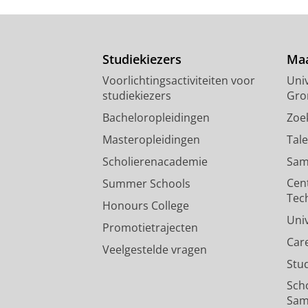
Studiekiezers
Maa
Voorlichtingsactiviteiten voor
Univ
studiekiezers
Gro
Bacheloropleidingen
Zoe
Masteropleidingen
Tal
Scholierenacademie
Sam
Cen
Summer Schools
Tec
Honours College
Uni
Promotietrajecten
Car
Veelgestelde vragen
Stu
Sch
Sam