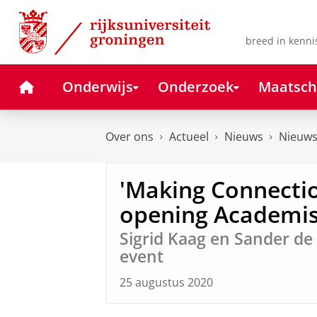
Skip
Skip
to
to
Content
Navigation
breed in kenni
Home
Onderwijs
Onderzoek
Maatsch
Over ons
Actueel
Nieuws
Nieuws
'Making Connectio
opening Academis
Sigrid Kaag en Sander de 
event
25 augustus 2020