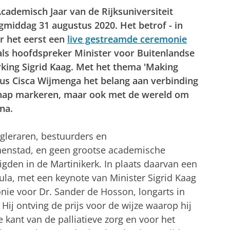
Academisch Jaar van de Rijksuniversiteit
middag 31 augustus 2020. Het betrof - in
r het eerst een
live gestreamde ceremonie
ls hoofdspreker Minister voor Buitenlandse
ing Sigrid Kaag. Met het thema 'Making
cus Cisca Wijmenga het belang aan verbinding
hap markeren, maar ook met de wereld om
na.
ogleraren, bestuurders en
nenstad, en geen grootse academische
den in de Martinikerk. In plaats daarvan een
la, met een keynote van Minister Sigrid Kaag
ie voor Dr. Sander de Hosson, longarts in
Hij ontving de prijs voor de wijze waarop hij
kant van de palliatieve zorg en voor het