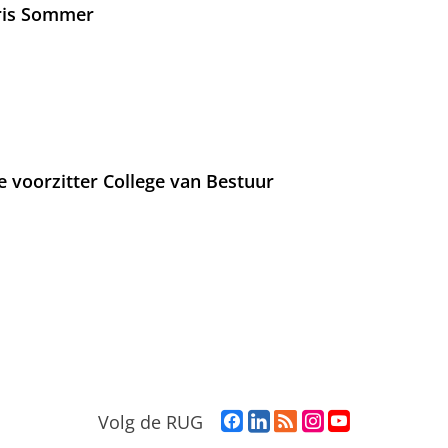
Iris Sommer
e voorzitter College van Bestuur
F
L
R
I
Y
Volg de RUG
a
i
S
n
o