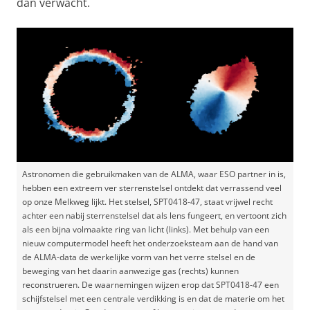
dan verwacht.
Astronomen die gebruikmaken van de ALMA, waar ESO partner in is,
hebben een extreem ver sterrenstelsel ontdekt dat verrassend veel
op onze Melkweg lijkt. Het stelsel, SPT0418-47, staat vrijwel recht
achter een nabij sterrenstelsel dat als lens fungeert, en vertoont zich
als een bijna volmaakte ring van licht (links). Met behulp van een
nieuw computermodel heeft het onderzoeksteam aan de hand van
de ALMA-data de werkelijke vorm van het verre stelsel en de
beweging van het daarin aanwezige gas (rechts) kunnen
reconstrueren. De waarnemingen wijzen erop dat SPT0418-47 een
schijfstelsel met een centrale verdikking is en dat de materie om het