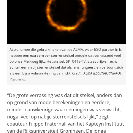
Astronomen die gebruikmaken van de ALMA, waar ESO partner in is,
hebben een extreem ver sterrenstelsel ontdekt dat verrassend veel
op onze Melkweg lijkt. Het stelsel, SPT0418-47, staat vrijwel recht
achter een nabij sterrenstelsel dat als lens fungeert, en vertoont zich
als een bijna volmaakte ring van licht.
Credit: ALMA (ESO/NAOJ/NRAO),
Rizzo et al.
“De grote verrassing was dat dit stelsel, anders dan
op grond van modelberekeningen en eerdere,
minder nauwkeurige waarnemingen was verwacht,
nogal veel op nabije sterrenstelsels lijkt,” zegt
coauteur Filippo Fraternali van het Kapteyn Instituut
van de Rijksuniversiteit Groningen. De jonge