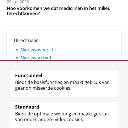
09 juli 2026
Hoe voorkomen we dat medicijnen in het milieu
terechtkomen?
Direct naar
Nieuwsoverzicht
Nieuwsarchief
Functioneel
Biedt de basisfuncties en maakt gebruik van
geanonimiseerde cookies.
F
L
R
I
Y
Volg de RUG
a
i
S
n
o
Standaard
c
n
S
s
u
Biedt de optimale werking en maakt gebruik
e
k
-
t
T
Studiekiezers
van onder andere videocookies.
b
e
f
a
u
Maatschappij/bedrijven
o
d
e
g
b