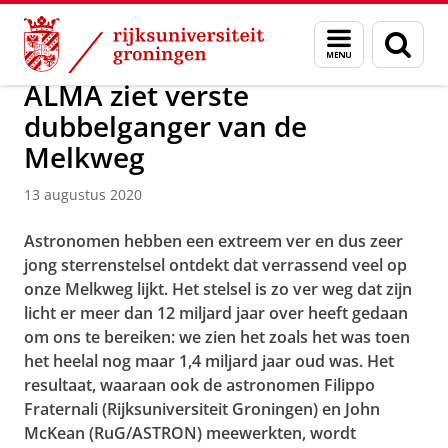
Skip
Skip
Over ons
Actueel
Nieuws
Nieuwsberichten
Menu
Zoek
to
to
en
Content
Navigation
zoeken
ALMA ziet verste
dubbelganger van de
Melkweg
13 augustus 2020
Astronomen hebben een extreem ver en dus zeer
jong sterrenstelsel ontdekt dat verrassend veel op
onze Melkweg lijkt. Het stelsel is zo ver weg dat zijn
licht er meer dan 12 miljard jaar over heeft gedaan
om ons te bereiken: we zien het zoals het was toen
het heelal nog maar 1,4 miljard jaar oud was. Het
resultaat, waaraan ook de astronomen Filippo
Fraternali (Rijksuniversiteit Groningen) en John
McKean (RuG/ASTRON) meewerkten, wordt