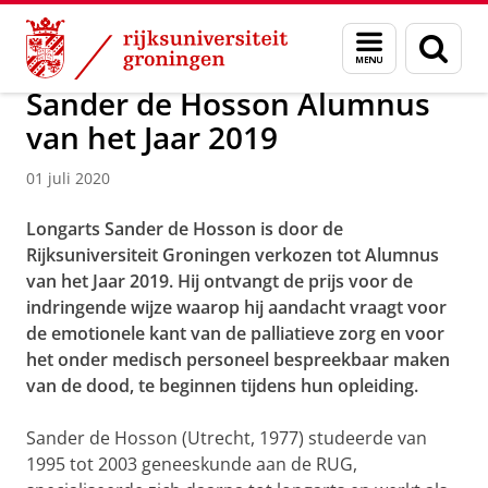
Skip
Skip
Over ons
Actueel
Nieuws
Nieuwsberichten
Menu
Zoek
to
to
en
Content
Navigation
zoeken
Sander de Hosson Alumnus
van het Jaar 2019
01 juli 2020
Longarts Sander de Hosson is door de
Rijksuniversiteit Groningen verkozen tot Alumnus
van het Jaar 2019. Hij ontvangt de prijs voor de
indringende wijze waarop hij aandacht vraagt voor
de emotionele kant van de palliatieve zorg en voor
het onder medisch personeel bespreekbaar maken
van de dood, te beginnen tijdens hun opleiding.
Sander de Hosson (Utrecht, 1977) studeerde van
1995 tot 2003 geneeskunde aan de RUG,