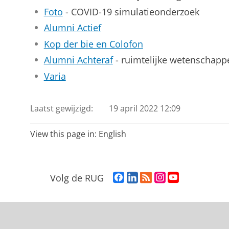
Foto
- COVID-19 simulatieonderzoek
Alumni Actief
Kop der bie en Colofon
Alumni Achteraf
- ruimtelijke wetenschapp
Varia
Laatst gewijzigd:
19 april 2022 12:09
View this page in:
English
F
L
R
I
Y
Volg de RUG
a
i
S
n
o
c
n
S
s
u
e
k
-
t
T
b
e
f
a
u