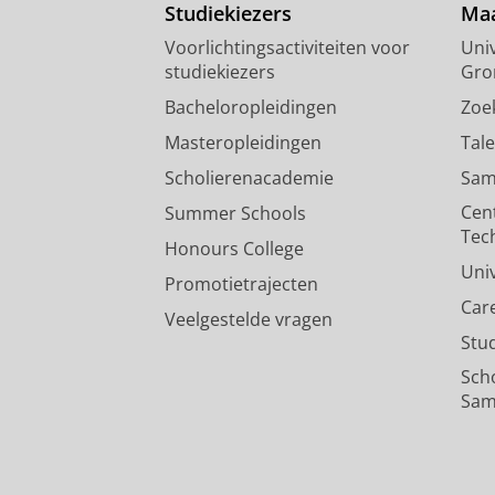
Studiekiezers
Maa
Voorlichtingsactiviteiten voor
Univ
studiekiezers
Gro
Bacheloropleidingen
Zoe
Masteropleidingen
Tal
Scholierenacademie
Sam
Cen
Summer Schools
Tec
Honours College
Uni
Promotietrajecten
Car
Veelgestelde vragen
Stu
Sch
Sam