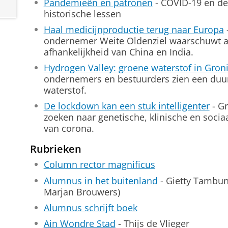
Pandemieën en patronen
- COVID-19 en de
historische lessen
Haal medicijnproductie terug naar Europa
ondernemer Weite Oldenziel waarschuwt al
afhankelijkheid van China en India.
Hydrogen Valley: groene waterstof in Gron
ondernemers en bestuurders zien een duu
waterstof.
De lockdown kan een stuk intelligenter
- G
zoeken naar genetische, klinische en soci
van corona.
Rubrieken
Column rector magnificus
Alumnus in het buitenland
- Gietty Tambun
Marjan Brouwers)
Alumnus schrijft boek
Ain Wondre Stad
- Thijs de Vlieger