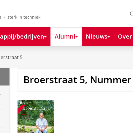
C
s - sterk in techniek
appij/bedrijven
Alumni
Nieuws
Over
erstraat 5
Broerstraat 5, Nummer 2
-