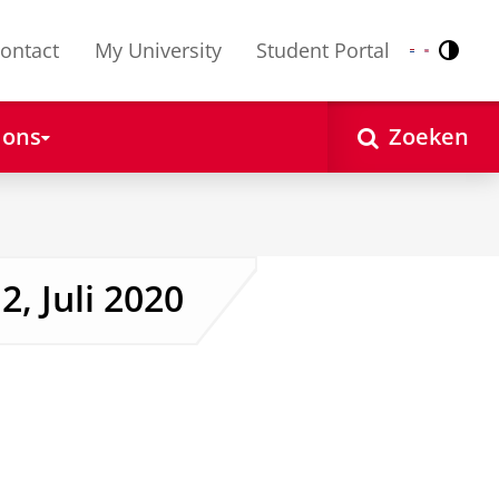
ontact
My University
Student Portal
Contr
Nederlands
English
 ons
Zoeken
, Juli 2020