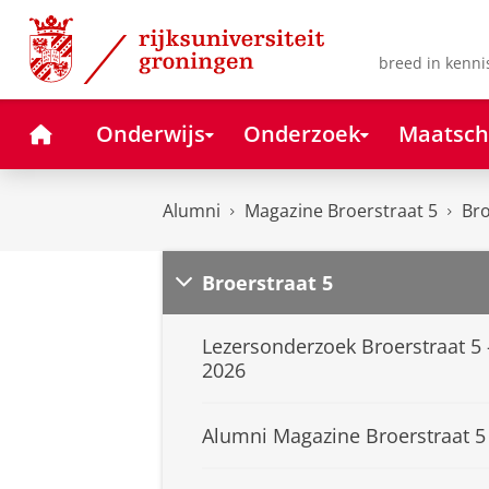
Skip
Skip
to
to
Content
Navigation
breed in kenni
Home
Onderwijs
Onderzoek
Maatsch
Alumni
Magazine Broerstraat 5
Bro
Broerstraat 5
Lezersonderzoek Broerstraat 5 
2026
Alumni Magazine Broerstraat 5