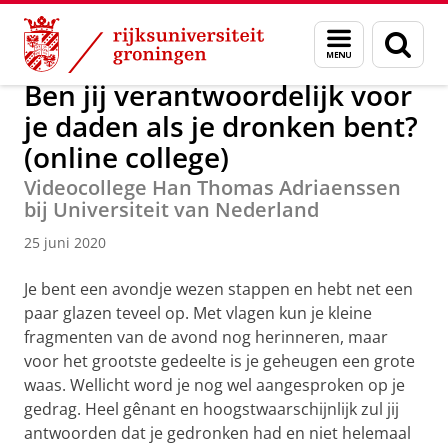
Skip
Skip
Over ons
Actueel
Nieuws
Nieuwsberichten
Menu
Zoek
to
to
en
Content
Navigation
zoeken
Ben jij verantwoordelijk voor
je daden als je dronken bent?
(online college)
Videocollege Han Thomas Adriaenssen
bij Universiteit van Nederland
25 juni 2020
Je bent een avondje wezen stappen en hebt net een
paar glazen teveel op. Met vlagen kun je kleine
fragmenten van de avond nog herinneren, maar
voor het grootste gedeelte is je geheugen een grote
waas. Wellicht word je nog wel aangesproken op je
gedrag. Heel gênant en hoogstwaarschijnlijk zul jij
antwoorden dat je gedronken had en niet helemaal