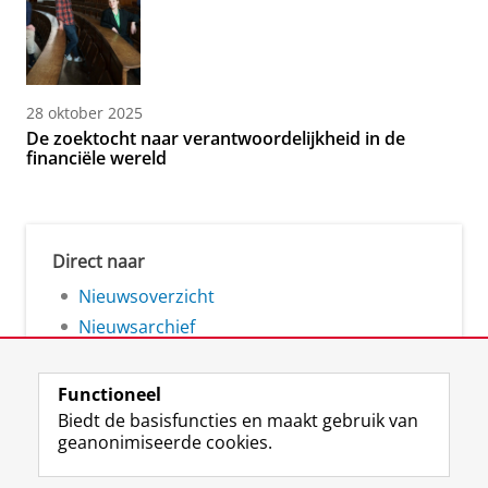
28 oktober 2025
De zoektocht naar verantwoordelijkheid in de
financiële wereld
Direct naar
Nieuwsoverzicht
Nieuwsarchief
Functioneel
Biedt de basisfuncties en maakt gebruik van
geanonimiseerde cookies.
F
L
R
I
Y
Volg de RUG