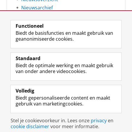
Nieuwsarchief
Functioneel
Biedt de basisfuncties en maakt gebruik van
geanonimiseerde cookies.
F
L
R
I
Y
Volg de RUG
a
i
S
n
o
Standaard
c
n
S
s
u
Biedt de optimale werking en maakt gebruik
e
k
-
t
T
Studiekiezers
van onder andere videocookies.
b
e
f
a
u
Maatschappij/bedrijven
o
d
e
g
b
o
I
e
r
e
Alumni
k
n
d
a
-
Volledig
p
-
R
m
k
Biedt gepersonaliseerde content en maakt
Over ons
a
p
i
-
a
gebruik van marketingcookies.
g
a
j
a
n
i
g
k
c
a
Disclaimer & Copyright
Privacy
Cookies
n
i
s
c
a
Stel je cookievoorkeur in. Lees onze
privacy
en
Inloggen
a
n
u
o
l
cookie disclaimer
voor meer informatie.
R
a
n
u
R