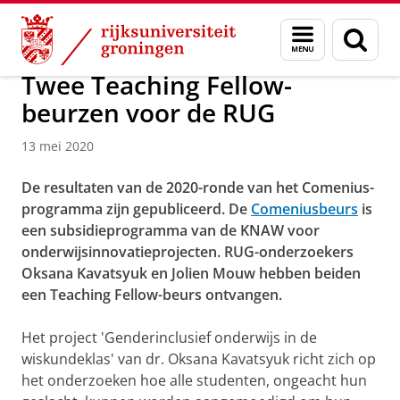
Skip
Skip
Over ons
Actueel
Nieuws
Nieuwsberichten
Menu
Zoek
to
to
en
Content
Navigation
zoeken
Twee Teaching Fellow-
beurzen voor de RUG
13 mei 2020
De resultaten van de 2020-ronde van het Comenius-
programma zijn gepubliceerd. De
Comeniusbeurs
is
een subsidieprogramma van de KNAW voor
onderwijsinnovatieprojecten. RUG-onderzoekers
Oksana Kavatsyuk en Jolien Mouw hebben beiden
een Teaching Fellow-beurs ontvangen.
Het project 'Genderinclusief onderwijs in de
wiskundeklas' van dr. Oksana Kavatsyuk richt zich op
het onderzoeken hoe alle studenten, ongeacht hun