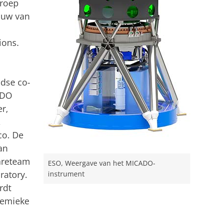
groep
ouw van
ions.
dse co-
ADO
r,
,
co. De
an
areteam
ESO, Weergave van het MICADO-
ratory.
instrument
rdt
nemieke