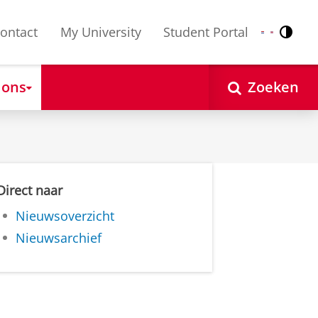
ontact
My University
Student Portal
Contr
Nederlands
English
 ons
Zoeken
Direct naar
Nieuwsoverzicht
Nieuwsarchief