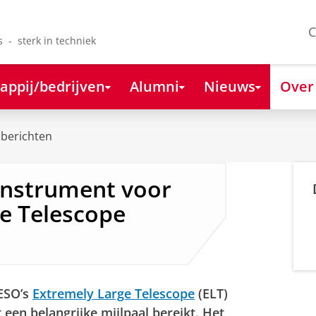
C
s - sterk in techniek
appij/bedrijven
Alumni
Nieuws
Over
berichten
instrument voor
e Telescope
 ESO’s
Extremely Large Telescope
(ELT)
een belangrijke mijlpaal bereikt. Het