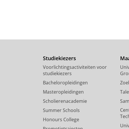
Studiekiezers
Maa
Voorlichtingsactiviteiten voor
Univ
studiekiezers
Gro
Bacheloropleidingen
Zoe
Masteropleidingen
Tal
Scholierenacademie
Sam
Cen
Summer Schools
Tec
Honours College
Uni
Promotietrajecten