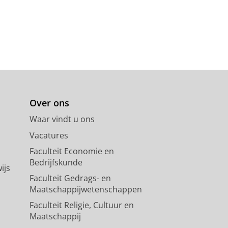
Over ons
Waar vindt u ons
Vacatures
Faculteit Economie en
Bedrijfskunde
ijs
Faculteit Gedrags- en
Maatschappijwetenschappen
Faculteit Religie, Cultuur en
Maatschappij