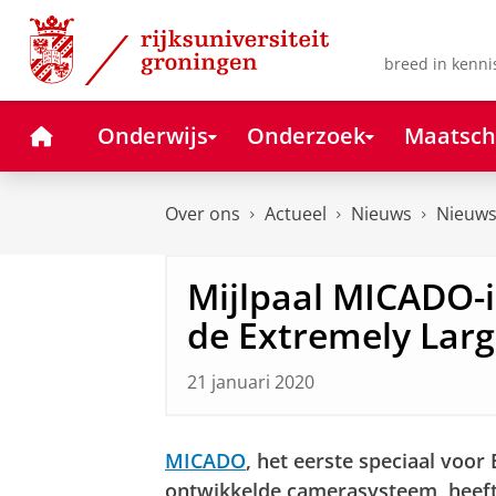
Skip
Skip
to
to
Content
Navigation
breed in kenni
Home
Onderwijs
Onderzoek
Maatsch
Over ons
Actueel
Nieuws
Nieuws
Mijlpaal MICADO-
de Extremely Larg
21 januari 2020
MICADO
, het eerste speciaal voor
ontwikkelde camerasysteem, heeft 