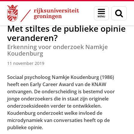
Skip
Skip
Over ons
Actueel
Nieuws
Nieuwsberichten
Menu
Zoek
to
to
en
Content
Navigation
zoeken
Met stiltes de publieke opinie
veranderen?
Erkenning voor onderzoek Namkje
Koudenburg
11 november 2019
Sociaal psycholoog Namkje Koudenburg (1986)
heeft een Early Career Award van de KNAW
ontvangen. De onderscheiding is bestemd voor
jonge onderzoekers die in staat zijn originele
onderzoeksideeën verder te ontwikkelen.
Koudenburg onderzoekt welke invloed de
microdynamiek van conversaties heeft op de
publieke opinie.