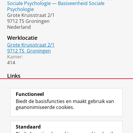
Sociale Psychologie — Basiseenheid Sociale
Psychologie
Grote Kruisstraat 2/1
9712 TS Groningen
Nederland
Werklocatie
Grote Kruisstraat 2/1
9712 TS
Groningen
Kamer:
414
Links
Expertisegroep Sociale Psychologie
Functioneel
Biedt de basisfuncties en maakt gebruik van
geanonimiseerde cookies.
F
L
R
I
Y
Volg de RUG
a
i
S
n
o
Standaard
c
n
S
s
u