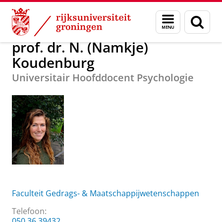
Skip
Skip
Over ons
prof. dr. N. (Namkje) Koudenburg
Menu
Zoek
to
to
en
Content
Navigation
zoeken
prof. dr. N. (Namkje)
Koudenburg
Universitair Hoofddocent Psychologie
Faculteit Gedrags- & Maatschappijwetenschappen
Telefoon:
050 36 39432