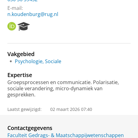
E-mail:
n.koudenburg@rug.nl
O
R
R
e
C
s
I
e
D
a
Vakgebied
r
Psychologie, Sociale
c
h
Expertise
P
o
Groepsprocessen en communicatie. Polarisatie,
r
sociale verandering, micro-dynamiek van
t
gesprekken.
a
l
Laatst gewijzigd:
02 maart 2026 07:40
Contactgegevens
Faculteit Gedrags- & Maatschappijwetenschappen