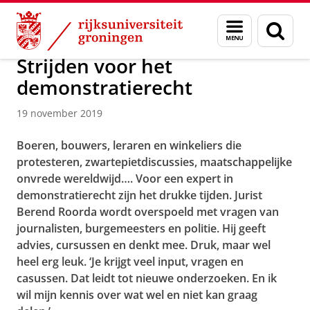
Skip
Skip
Over ons
Actueel
Nieuws
Nieuwsberichten
Menu
Zoek
to
to
en
Content
Navigation
zoeken
Strijden voor het
demonstratierecht
19 november 2019
Boeren, bouwers, leraren en winkeliers die
protesteren, zwartepietdiscussies, maatschappelijke
onvrede wereldwijd…. Voor een expert in
demonstratierecht zijn het drukke tijden. Jurist
Berend Roorda wordt overspoeld met vragen van
journalisten, burgemeesters en politie. Hij geeft
advies, cursussen en denkt mee. Druk, maar wel
heel erg leuk. ‘Je krijgt veel input, vragen en
casussen. Dat leidt tot nieuwe onderzoeken. En ik
wil mijn kennis over wat wel en niet kan graag