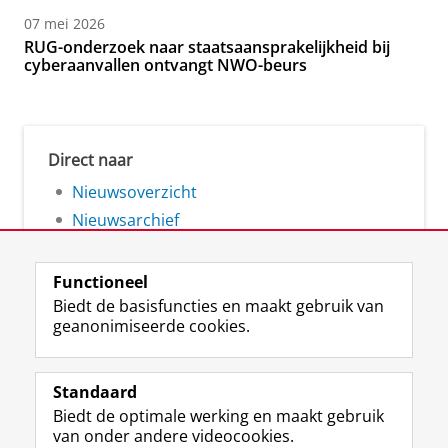
07 mei 2026
RUG-onderzoek naar staatsaansprakelijkheid bij
cyberaanvallen ontvangt NWO-beurs
Direct naar
Nieuwsoverzicht
Nieuwsarchief
Functioneel
Biedt de basisfuncties en maakt gebruik van
geanonimiseerde cookies.
F
L
R
I
Y
Volg de RUG
a
i
S
n
o
Standaard
c
n
S
s
u
Biedt de optimale werking en maakt gebruik
e
k
-
t
T
Studiekiezers
van onder andere videocookies.
b
e
f
a
u