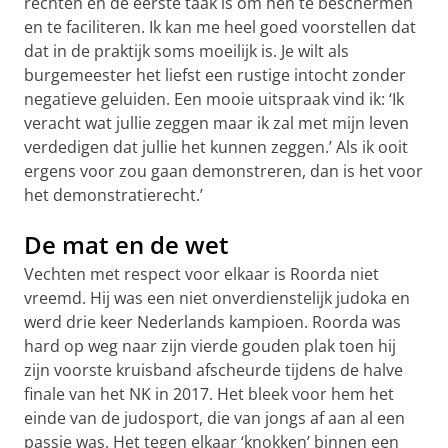
rechten en de eerste taak is om hen te beschermen
en te faciliteren. Ik kan me heel goed voorstellen dat
dat in de praktijk soms moeilijk is. Je wilt als
burgemeester het liefst een rustige intocht zonder
negatieve geluiden. Een mooie uitspraak vind ik: ‘Ik
veracht wat jullie zeggen maar ik zal met mijn leven
verdedigen dat jullie het kunnen zeggen.’ Als ik ooit
ergens voor zou gaan demonstreren, dan is het voor
het demonstratierecht.’
De mat en de wet
Vechten met respect voor elkaar is Roorda niet
vreemd. Hij was een niet onverdienstelijk judoka en
werd drie keer Nederlands kampioen. Roorda was
hard op weg naar zijn vierde gouden plak toen hij
zijn voorste kruisband afscheurde tijdens de halve
finale van het NK in 2017. Het bleek voor hem het
einde van de judosport, die van jongs af aan al een
passie was. Het tegen elkaar ‘knokken’ binnen een