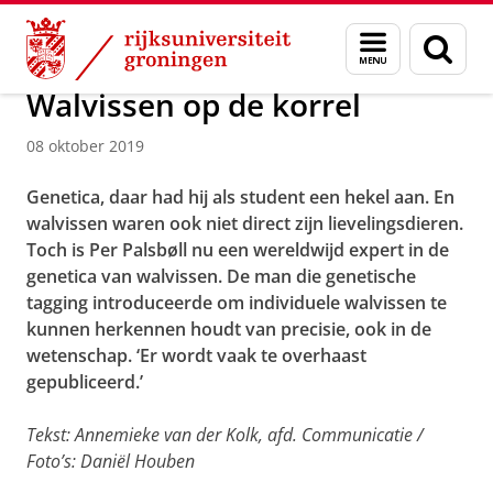
Skip
Skip
Over ons
Actueel
Nieuws
Nieuwsberichten
Menu
Zoek
to
to
en
Content
Navigation
zoeken
Walvissen op de korrel
08 oktober 2019
Genetica, daar had hij als student een hekel aan. En
walvissen waren ook niet direct zijn lievelingsdieren.
Toch is Per Palsbøll nu een wereldwijd expert in de
genetica van walvissen. De man die genetische
tagging introduceerde om individuele walvissen te
kunnen herkennen houdt van precisie, ook in de
wetenschap. ‘Er wordt vaak te overhaast
gepubliceerd.’
Tekst: Annemieke van der Kolk, afd.
Communicatie /
Foto’s: Daniël Houben