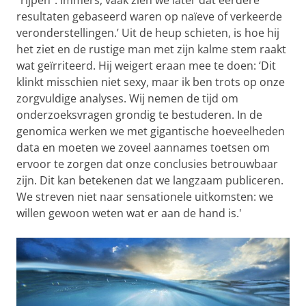
“rijpen”. Immers, vaak zien we later dat eerdere
resultaten gebaseerd waren op naïeve of verkeerde
veronderstellingen.’ Uit de heup schieten, is hoe hij
het ziet en de rustige man met zijn kalme stem raakt
wat geïrriteerd. Hij weigert eraan mee te doen: ‘Dit
klinkt misschien niet sexy, maar ik ben trots op onze
zorgvuldige analyses. Wij nemen de tijd om
onderzoeksvragen grondig te bestuderen. In de
genomica werken we met gigantische hoeveelheden
data en moeten we zoveel aannames toetsen om
ervoor te zorgen dat onze conclusies betrouwbaar
zijn. Dit kan betekenen dat we langzaam publiceren.
We streven niet naar sensationele uitkomsten: we
willen gewoon weten wat er aan de hand is.'