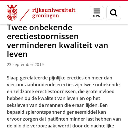
Skip
Skip
Over ons
Actueel
Nieuws
Nieuwsberichten
Menu
Zoek
to
to
en
Content
Navigation
zoeken
Twee onbekende
erectiestoornissen
verminderen kwaliteit van
leven
23 september 2019
Slaap-gerelateerde pijnlijke erecties en meer dan
vier uur aanhoudende erecties zijn twee onbekende
en zeldzame erectiestoornissen, die grote invloed
hebben op de kwaliteit van leven en op het
seksleven van de mannen die eraan lijden. Een
bepaald spierontspannend geneesmiddel kan
ervoor zorgen dat patiënten minder last hebben van
de pijn die veroorzaakt wordt door de nachtelijke