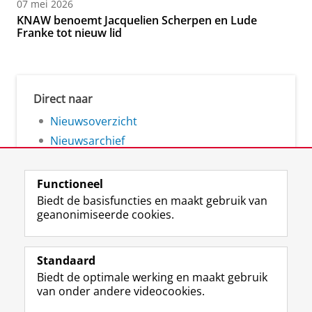
07 mei 2026
KNAW benoemt Jacquelien Scherpen en Lude
Franke tot nieuw lid
Direct naar
Nieuwsoverzicht
Nieuwsarchief
Functioneel
Biedt de basisfuncties en maakt gebruik van
geanonimiseerde cookies.
F
L
R
I
Y
Volg de RUG
a
i
S
n
o
Standaard
c
n
S
s
u
Biedt de optimale werking en maakt gebruik
e
k
-
t
T
Studiekiezers
van onder andere videocookies.
b
e
f
a
u
Maatschappij/bedrijven
o
d
e
g
b