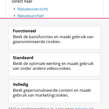
Direct naar
Nieuwsoverzicht
Nieuwsarchief
Functioneel
Biedt de basisfuncties en maakt gebruik van
geanonimiseerde cookies.
F
L
R
I
Y
Volg de RUG
a
i
S
n
o
Standaard
c
n
S
s
u
Biedt de optimale werking en maakt gebruik
e
k
-
t
T
Studiekiezers
van onder andere videocookies.
b
e
f
a
u
Maatschappij/bedrijven
o
d
e
g
b
o
I
e
r
e
Alumni
k
n
d
a
-
Volledig
p
-
R
m
k
Biedt gepersonaliseerde content en maakt
Over ons
a
p
i
-
a
gebruik van marketingcookies.
g
a
j
a
n
i
g
k
c
a
Disclaimer & Copyright
Privacy
Cookies
n
i
s
c
a