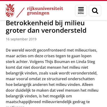
Skip
Skip
Over ons
Actueel
Nieuws
Nieuwsberichten
Menu
Zoek
to
to
en
Content
Navigation
zoeken
Betrokkenheid bij milieu
groter dan verondersteld
16 september 2019
De wereld wordt geconfronteerd met milieucrises,
maar acties om deze crises tegen te gaan lopen
sterk achter. Volgens Thijs Bouman en Linda Steg
komt dat niet doordat mensen het milieu niet
belangrijk vinden, zoals vaak wordt verondersteld,
maar vooral omdat ze structureel onderschatten
hoe belangrijk anderen het milieu vinden. Alleen
door duidelijk te maken dat veel mensen het milieu
belangrijk vinden, is het mogelijk om
maatschappijbreed milieuvriendelijk gedrag te