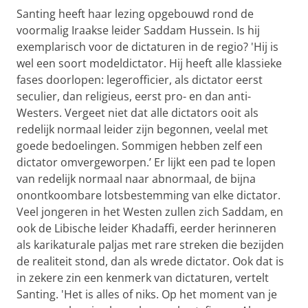
Santing heeft haar lezing opgebouwd rond de
voormalig Iraakse leider Saddam Hussein. Is hij
exemplarisch voor de dictaturen in de regio? 'Hij is
wel een soort modeldictator. Hij heeft alle klassieke
fases doorlopen: legerofficier, als dictator eerst
seculier, dan religieus, eerst pro- en dan anti-
Westers. Vergeet niet dat alle dictators ooit als
redelijk normaal leider zijn begonnen, veelal met
goede bedoelingen. Sommigen hebben zelf een
dictator omvergeworpen.’ Er lijkt een pad te lopen
van redelijk normaal naar abnormaal, de bijna
onontkoombare lotsbestemming van elke dictator.
Veel jongeren in het Westen zullen zich Saddam, en
ook de Libische leider Khadaffi, eerder herinneren
als karikaturale paljas met rare streken die bezijden
de realiteit stond, dan als wrede dictator. Ook dat is
in zekere zin een kenmerk van dictaturen, vertelt
Santing. 'Het is alles of niks. Op het moment van je