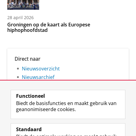
28 april 2026
Groningen op de kaart als Europese
hiphophoofdstad
Direct naar
Nieuwsoverzicht
Nieuwsarchief
Functioneel
Biedt de basisfuncties en maakt gebruik van
geanonimiseerde cookies.
F
L
R
I
Y
Volg de RUG
a
i
S
n
o
Standaard
c
n
S
s
u