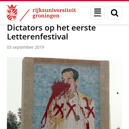
Skip
Skip
Over ons
Actueel
Nieuws
Nieuwsberichten
Menu
Zoek
to
to
en
Content
Navigation
zoeken
Dictators op het eerste
Letterenfestival
03 september 2019