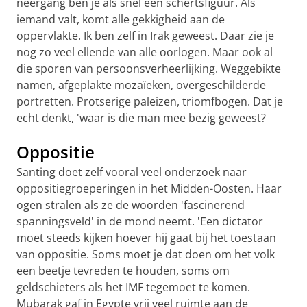
neergang ben je als snel een schertsfiguur. Als
iemand valt, komt alle gekkigheid aan de
oppervlakte. Ik ben zelf in Irak geweest. Daar zie je
nog zo veel ellende van alle oorlogen. Maar ook al
die sporen van persoonsverheerlijking. Weggebikte
namen, afgeplakte mozaïeken, overgeschilderde
portretten. Protserige paleizen, triomfbogen. Dat je
echt denkt, 'waar is die man mee bezig geweest?
Oppositie
Santing doet zelf vooral veel onderzoek naar
oppositiegroeperingen in het Midden-Oosten. Haar
ogen stralen als ze de woorden 'fascinerend
spanningsveld' in de mond neemt. 'Een dictator
moet steeds kijken hoever hij gaat bij het toestaan
van oppositie. Soms moet je dat doen om het volk
een beetje tevreden te houden, soms om
geldschieters als het IMF tegemoet te komen.
Mubarak gaf in Egypte vrij veel ruimte aan de