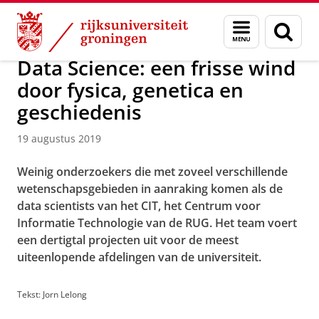
Skip
Skip
Over ons
Actueel
Nieuws
Nieuwsberichten
Menu
Zoek
to
to
en
Content
Navigation
zoeken
Data Science: een frisse wind
door fysica, genetica en
geschiedenis
19 augustus 2019
Weinig onderzoekers die met zoveel verschillende
wetenschapsgebieden in aanraking komen als de
data scientists van het CIT, het Centrum voor
Informatie Technologie van de RUG. Het team voert
een dertigtal projecten uit voor de meest
uiteenlopende afdelingen van de universiteit.
Tekst: Jorn Lelong