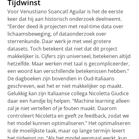
Tijdwinst
Voor Venustiano Soancatl Aguilar is het de eerste
keer dat hij aan historisch onderzoek deelneemt.
“Eerder deed ik projecten met real-time data over
lichaamsbeweging, of dataonderzoek over
sterrenkunde. Daar werk je met veel grotere
datasets. Toch betekent dat niet dat dit project
makkelijker is. Cijfers zijn universeel, betekenen altijd
hetzelfde. Maar werken met taal is gecompliceerder,
een woord kan verschillende betekenissen hebben.”
De dagboeken zijn bovendien in Oud-Italiaans
geschreven, wat het er niet makkelijker op maakt.
Gelukkig kan zijn Italiaanse collega Nicoletta Giudice
daar een handje bij helpen. “Machine learning alleen
zal je niet vertellen of je fouten maakt. Daarom
controleert Nicoletta en geeft ze feedback, zodat we
het model kunnen optimaliseren.”
Het optimaliseren
is de moeilijkste taak, maar op lange termijn levert
het tijdwinst op. “Als het model eenmaal werkt, kun