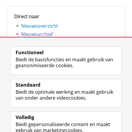
Direct naar
Nieuwsoverzicht
Nieuwsarchief
Functioneel
Biedt de basisfuncties en maakt gebruik van
geanonimiseerde cookies.
F
L
R
I
Y
Volg de RUG
a
i
S
n
o
Standaard
c
n
S
s
u
Biedt de optimale werking en maakt gebruik
e
k
-
t
T
Studiekiezers
van onder andere videocookies.
b
e
f
a
u
Maatschappij/bedrijven
o
d
e
g
b
o
I
e
r
e
Alumni
k
n
d
a
-
Volledig
p
-
R
m
k
Biedt gepersonaliseerde content en maakt
Over ons
a
p
i
-
a
gebruik van marketingcookies.