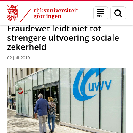
Skip
Skip
Over ons
Actueel
Nieuws
Nieuwsberichten
Menu
Zoek
to
to
en
Content
Navigation
zoeken
Fraudewet leidt niet tot
strengere uitvoering sociale
zekerheid
02 juli 2019