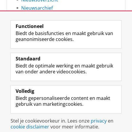
Nieuwsarchief
Functioneel
Biedt de basisfuncties en maakt gebruik van
geanonimiseerde cookies.
F
L
R
I
Y
Volg de RUG
a
i
S
n
o
Standaard
c
n
S
s
u
Biedt de optimale werking en maakt gebruik
e
k
-
t
T
Studiekiezers
van onder andere videocookies.
b
e
f
a
u
Maatschappij/bedrijven
o
d
e
g
b
o
I
e
r
e
Alumni
k
n
d
a
-
Volledig
p
-
R
m
k
Biedt gepersonaliseerde content en maakt
Over ons
a
p
i
-
a
gebruik van marketingcookies.
g
a
j
a
n
i
g
k
c
a
Disclaimer & Copyright
Privacy
Cookies
n
i
s
c
a
Stel je cookievoorkeur in. Lees onze
privacy
en
Inloggen
a
n
u
o
l
cookie disclaimer
voor meer informatie.
R
a
n
u
R