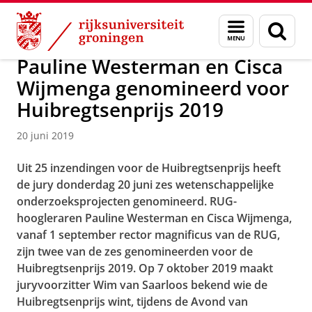
Skip
Skip
Over ons
Actueel
Nieuws
Nieuwsberichten
Menu
Zoek
to
to
en
Content
Navigation
zoeken
Pauline Westerman en Cisca
Wijmenga genomineerd voor
Huibregtsenprijs 2019
20 juni 2019
Uit 25 inzendingen voor de Huibregtsenprijs heeft
de jury donderdag 20 juni zes wetenschappelijke
onderzoeksprojecten genomineerd. RUG-
hoogleraren Pauline Westerman en Cisca Wijmenga,
vanaf 1 september rector magnificus van de RUG,
zijn twee van de zes genomineerden voor de
Huibregtsenprijs 2019. Op 7 oktober 2019 maakt
juryvoorzitter Wim van Saarloos bekend wie de
Huibregtsenprijs wint, tijdens de Avond van