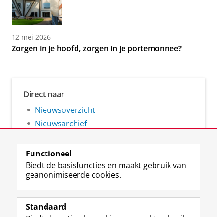
12 mei 2026
Zorgen in je hoofd, zorgen in je portemonnee?
Direct naar
Nieuwsoverzicht
Nieuwsarchief
Functioneel
Biedt de basisfuncties en maakt gebruik van
geanonimiseerde cookies.
F
L
R
I
Y
Volg de RUG
a
i
S
n
o
Standaard
c
n
S
s
u