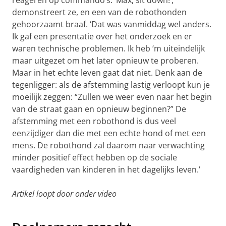
reageren op commando’s. ‘Max, sit down!’,
demonstreert ze, en een van de robothonden
gehoorzaamt braaf. ‘Dat was vanmiddag wel anders.
Ik gaf een presentatie over het onderzoek en er
waren technische problemen. Ik heb ‘m uiteindelijk
maar uitgezet om het later opnieuw te proberen.
Maar in het echte leven gaat dat niet. Denk aan de
tegenligger: als de afstemming lastig verloopt kun je
moeilijk zeggen: “Zullen we weer even naar het begin
van de straat gaan en opnieuw beginnen?” De
afstemming met een robothond is dus veel
eenzijdiger dan die met een echte hond of met een
mens. De robothond zal daarom naar verwachting
minder positief effect hebben op de sociale
vaardigheden van kinderen in het dagelijks leven.’
Artikel loopt door onder video
Max in actie
Pas uw cookie instellingen aan
om deze
video te zien