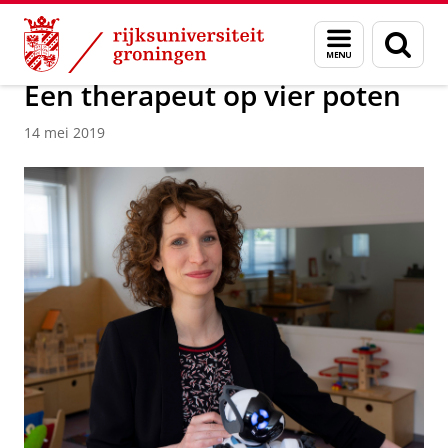
Skip
Skip
Over ons
Actueel
Nieuws
Nieuwsberichten
Menu
Zoek
to
to
en
Content
Navigation
zoeken
Een therapeut op vier poten
14 mei 2019