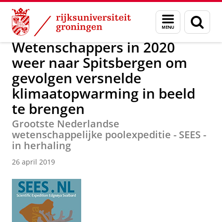
Skip
Skip
Over ons
Actueel
Nieuws
Nieuwsberichten
Menu
Zoek
to
to
en
Content
Navigation
zoeken
Wetenschappers in 2020
weer naar Spitsbergen om
gevolgen versnelde
klimaatopwarming in beeld
te brengen
Grootste Nederlandse
wetenschappelijke poolexpeditie - SEES -
in herhaling
26 april 2019