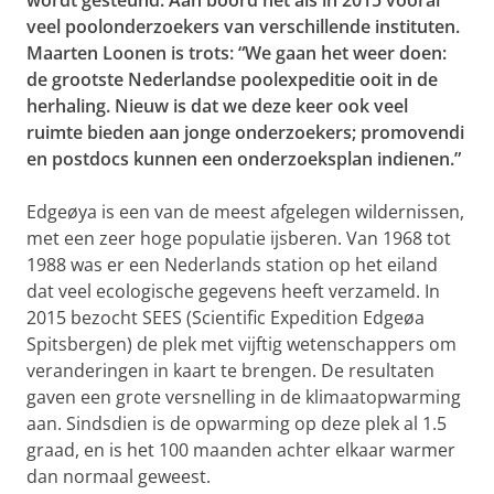
wordt gesteund. Aan boord net als in 2015 vooral
veel poolonderzoekers van verschillende instituten.
Maarten Loonen is trots: “We gaan het weer doen:
de grootste Nederlandse poolexpeditie ooit in de
herhaling. Nieuw is dat we deze keer ook veel
ruimte bieden aan jonge onderzoekers; promovendi
en postdocs kunnen een onderzoeksplan indienen.”
Edgeøya is een van de meest afgelegen wildernissen,
met een zeer hoge populatie ijsberen. Van 1968 tot
1988 was er een Nederlands station op het eiland
dat veel ecologische gegevens heeft verzameld. In
2015 bezocht SEES (Scientific Expedition Edgeøa
Spitsbergen) de plek met vijftig wetenschappers om
veranderingen in kaart te brengen. De resultaten
gaven een grote versnelling in de klimaatopwarming
aan. Sindsdien is de opwarming op deze plek al 1.5
graad, en is het 100 maanden achter elkaar warmer
dan normaal geweest.