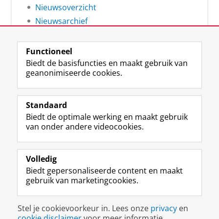
Nieuwsoverzicht
Nieuwsarchief
Functioneel
Biedt de basisfuncties en maakt gebruik van
geanonimiseerde cookies.
F
L
R
I
Y
Volg de RUG
a
i
S
n
o
Standaard
c
n
S
s
u
Biedt de optimale werking en maakt gebruik
e
k
-
t
T
Studiekiezers
van onder andere videocookies.
b
e
f
a
u
Maatschappij/bedrijven
o
d
e
g
b
o
I
e
r
e
Alumni
k
n
d
a
-
Volledig
p
-
R
m
k
Biedt gepersonaliseerde content en maakt
Over ons
a
p
i
-
a
gebruik van marketingcookies.
g
a
j
a
n
i
g
k
c
a
Disclaimer & Copyright
Privacy
Cookies
n
i
s
c
a
Stel je cookievoorkeur in. Lees onze
privacy
en
Inloggen
a
n
u
o
l
cookie disclaimer
voor meer informatie.