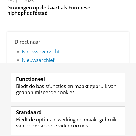
28 april 2026
Groningen op de kaart als Europese
hiphophoofdstad
Direct naar
Nieuwsoverzicht
Nieuwsarchief
Functioneel
Biedt de basisfuncties en maakt gebruik van
geanonimiseerde cookies.
F
L
R
I
Y
Volg de RUG
a
i
S
n
o
Standaard
c
n
S
s
u
Biedt de optimale werking en maakt gebruik
e
k
-
t
T
Studiekiezers
van onder andere videocookies.
b
e
f
a
u
Maatschappij/bedrijven
o
d
e
g
b