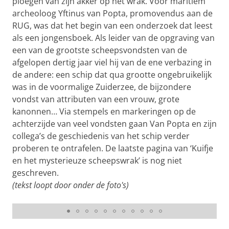
ploegen van zijn akker op het wrak. Voor maritiem
archeoloog Yftinus van Popta, promovendus aan de
RUG, was dat het begin van een onderzoek dat leest
als een jongensboek. Als leider van de opgraving van
een van de grootste scheepsvondsten van de
afgelopen dertig jaar viel hij van de ene verbazing in
de andere: een schip dat qua grootte ongebruikelijk
was in de voormalige Zuiderzee, de bijzondere
vondst van attributen van een vrouw, grote
kanonnen… Via stempels en markeringen op de
achterzijde van veel vondsten gaan Van Popta en zijn
collega’s de geschiedenis van het schip verder
proberen te ontrafelen. De laatste pagina van ‘Kuifje
en het mysterieuze scheepswrak’ is nog niet
Zo’n dertig schoenen hebben de archeologen gevonden.
geschreven.
De gesp ontbreekt bij deze, maar de hak is wel
(tekst loopt door onder de foto's)
zichtbaar. Handig voor meer grip bij het klimmen in het
want.