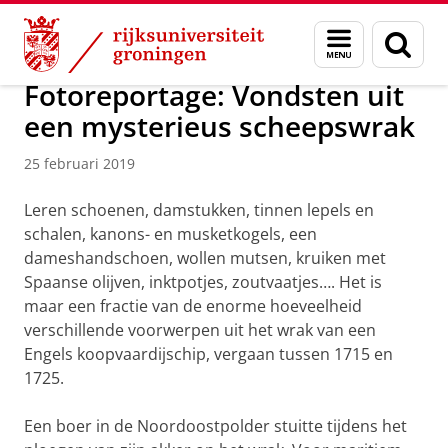
Skip
Skip
Over ons
Actueel
Nieuws
Nieuwsberichten
Menu
Zoek
to
to
en
Content
Navigation
zoeken
Fotoreportage: Vondsten uit
een mysterieus scheepswrak
25 februari 2019
Leren schoenen, damstukken, tinnen lepels en
schalen, kanons- en musketkogels, een
dameshandschoen, wollen mutsen, kruiken met
Spaanse olijven, inktpotjes, zoutvaatjes…. Het is
maar een fractie van de enorme hoeveelheid
verschillende voorwerpen uit het wrak van een
Engels koopvaardijschip, vergaan tussen 1715 en
1725.
Een boer in de Noordoostpolder stuitte tijdens het