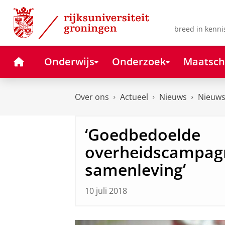
Skip
Skip
to
to
Content
Navigation
breed in kenni
Home
Onderwijs
Onderzoek
Maatsch
Over ons
Actueel
Nieuws
Nieuws
‘Goedbedoelde
overheidscampagn
samenleving’
10 juli 2018