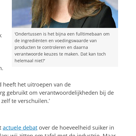
‘Ondertussen is het bijna een fulltimebaan om
k
de ingrediënten en voedingswaarde van
producten te controleren en daarna
verantwoorde keuzes te maken. Dat kan toch
helemaal niet?’
n.
 heeft het uitroepen van de
erg gebruikt om verantwoordelijkheden bij de
zelf te verschuilen.’
et
actuele debat
over de hoeveelheid suiker in
an: wij zitten om tafel met de industrie. Maar