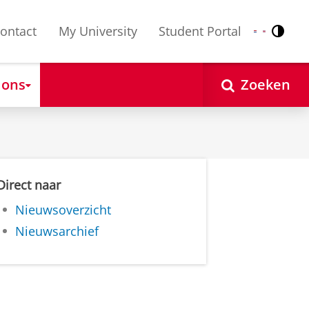
ontact
My University
Student Portal
Contr
Nederlands
English
 ons
Zoeken
Direct naar
Nieuwsoverzicht
Nieuwsarchief