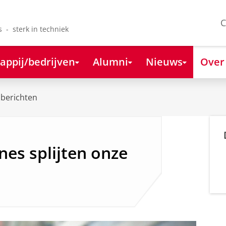
C
s - sterk in techniek
appij/bedrijven
Alumni
Nieuws
Over
berichten
es splijten onze