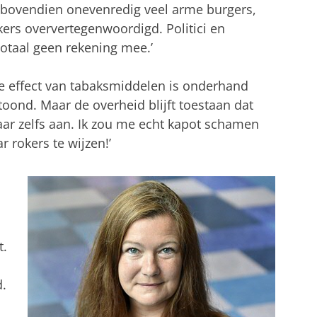
t bovendien onevenredig veel arme burgers,
kers oververtegenwoordigd. Politici en
taal geen rekening mee.’
e effect van tabaksmiddelen is onderhand
ond. Maar de overheid blijft toestaan dat
aar zelfs aan. Ik zou me echt kapot schamen
r rokers te wijzen!’
t.
.