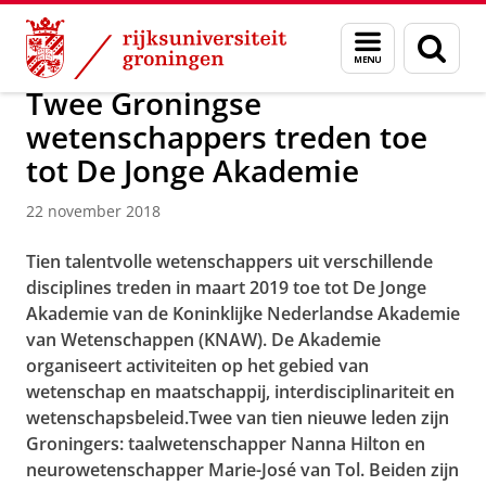
Skip
Skip
Over ons
Actueel
Nieuws
Nieuwsberichten
Menu
Zoek
to
to
en
Content
Navigation
zoeken
Twee Groningse
wetenschappers treden toe
tot De Jonge Akademie
22 november 2018
Tien talentvolle wetenschappers uit verschillende
disciplines treden in maart 2019 toe tot De Jonge
Akademie van de Koninklijke Nederlandse Akademie
van Wetenschappen (KNAW). De Akademie
organiseert activiteiten op het gebied van
wetenschap en maatschappij, interdisciplinariteit en
wetenschapsbeleid.Twee van tien nieuwe leden zijn
Groningers: taalwetenschapper Nanna Hilton en
neurowetenschapper Marie-José van Tol. Beiden zijn