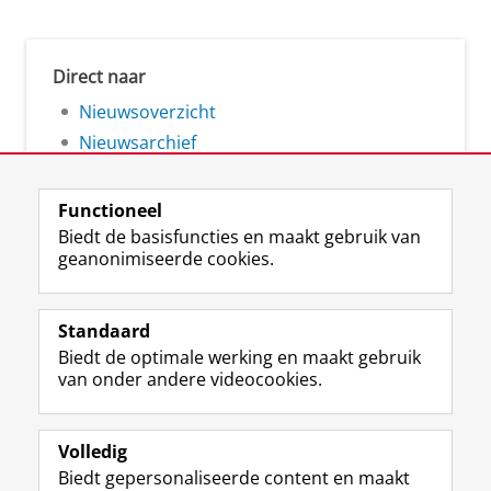
Direct naar
Nieuwsoverzicht
Nieuwsarchief
Functioneel
Biedt de basisfuncties en maakt gebruik van
geanonimiseerde cookies.
F
L
R
I
Y
Volg de RUG
a
i
S
n
o
Standaard
c
n
S
s
u
Biedt de optimale werking en maakt gebruik
e
k
-
t
T
Studiekiezers
van onder andere videocookies.
b
e
f
a
u
Maatschappij/bedrijven
o
d
e
g
b
o
I
e
r
e
Alumni
k
n
d
a
-
Volledig
p
-
R
m
k
Biedt gepersonaliseerde content en maakt
Over ons