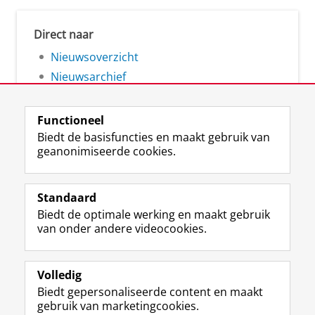
Direct naar
Nieuwsoverzicht
Nieuwsarchief
Functioneel
Biedt de basisfuncties en maakt gebruik van
geanonimiseerde cookies.
F
L
R
I
Y
Volg de RUG
a
i
S
n
o
Standaard
c
n
S
s
u
Biedt de optimale werking en maakt gebruik
e
k
-
t
T
Studiekiezers
van onder andere videocookies.
b
e
f
a
u
Maatschappij/bedrijven
o
d
e
g
b
o
I
e
r
e
Alumni
k
n
d
a
-
Volledig
p
-
R
m
k
Biedt gepersonaliseerde content en maakt
Over ons
a
p
i
-
a
gebruik van marketingcookies.