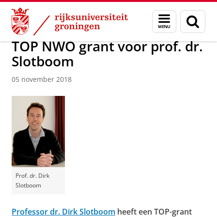
Skip
Skip
Over ons
Actueel
Nieuws
Nieuwsberichten
Menu
Zoek
to
to
en
Content
Navigation
zoeken
TOP NWO grant voor prof. dr.
Slotboom
05 november 2018
Prof. dr. Dirk
Slotboom
Professor dr. Dirk Slotboom
heeft een TOP-grant