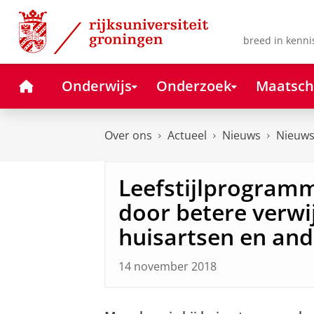
Skip
Skip
to
to
Content
Navigation
breed in kenni
Home
Onderwijs
Onderzoek
Maatsch
Over ons
Actueel
Nieuws
Nieuws
Leefstijlprogramm
door betere verwi
huisartsen en and
14 november 2018