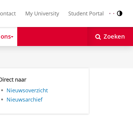
ontact
My University
Student Portal
Contr
Nederlands
English
 ons
Zoeken
Direct naar
Nieuwsoverzicht
Nieuwsarchief