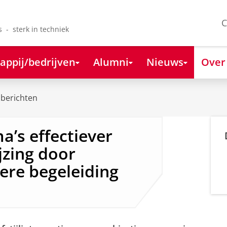
C
s - sterk in techniek
appij/bedrijven
Alumni
Nieuws
Over
berichten
a’s effectiever
jzing door
ere begeleiding