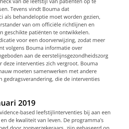
eck van de leefstijl van patiënten op te
tsen. Tevens vindt Bouma dat
ici als behandeloptie moet worden gezien,
orstander van om officiële richtlijnen en
 geschikte patiënten te ontwikkelen.
icatie voor een doorverwijzing, zodat meer
nt volgens Bouma informatie over
ngeboden aan de eerstelijnsgezondheidszorg
r deze interventies zich vergroot. Bouma
sen nauw moeten samenwerken met andere
n gedragsverandering, die de interventies
uari 2019
dence-based leefstijlinterventies bij aan een
en de kwaliteit van leven. De programma’s
oed door zorgverzekeraars, zijn gebaseerd op