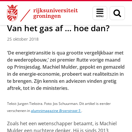
Skip
Skip
Over ons
Actueel
Nieuws
Nieuwsberichten
Menu
Zoek
to
to
en
Content
Navigation
zoeken
Van het gas af … hoe dan?
25 oktober 2018
‘De energietransitie is qua grootte vergelijkbaar met
de wederopbouw,’ zei premier Rutte vorige maand
op Prinsjesdag. Machiel Mulder, gepokt en gemazeld
in de energie-economie, probeert wat realiteitszin in
te brengen. Zijn kennis en adviezen vinden gretig
aftrek, tot in de ministeries.
Tekst: Jurgen Tiekstra. Foto: Jos Schuurman. Dit artikel is eerder
verschenen in
alumnimagazine
Broerstraat 5
.
Zoals het een wetenschapper betaamt, is Machiel
Mulder een nuchtere denker. Hij is sinds 2013