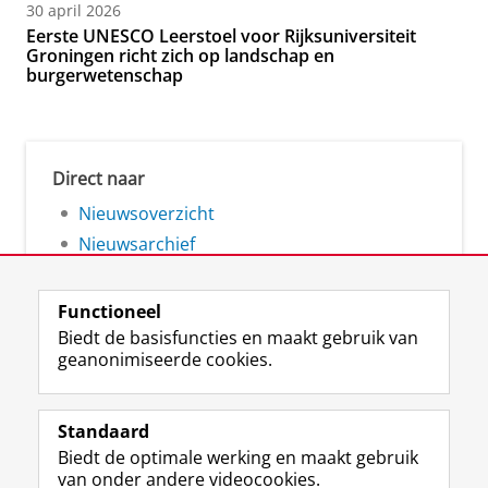
30 april 2026
Eerste UNESCO Leerstoel voor Rijksuniversiteit
Groningen richt zich op landschap en
burgerwetenschap
Direct naar
Nieuwsoverzicht
Nieuwsarchief
Functioneel
Biedt de basisfuncties en maakt gebruik van
geanonimiseerde cookies.
F
L
R
I
Y
Volg de RUG
a
i
S
n
o
Standaard
c
n
S
s
u
Biedt de optimale werking en maakt gebruik
e
k
-
t
T
Studiekiezers
van onder andere videocookies.
b
e
f
a
u