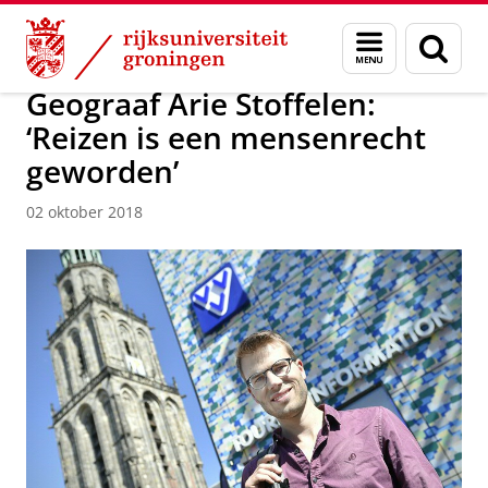
Skip
Skip
Over ons
Actueel
Nieuws
Nieuwsberichten
Menu
Zoek
to
to
en
Content
Navigation
zoeken
Geograaf Arie Stoffelen:
‘Reizen is een mensenrecht
geworden’
02 oktober 2018