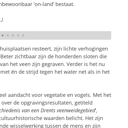
nbewoonbaar ‘on-land’ bestaat.
leeuwse huisplaatsen in De Onlanden, die door
.)
isplaats is een kruis van sleuven gegraven, zodat
terputten zichtbaar worden (© E. Kieboom).
uisplaatsen resteert, zijn lichte verhogingen
. Beter zichtbaar zijn de honderden sloten die
an het veen zijn gegraven. Verder is het nu
met én de strijd tegen het water net als in het
eel aandacht voor vegetatie en vogels. Met het
over de opgravingsresultaten, getiteld
chiedenis van een Drents veenweidegebied
’,
cultuurhistorische waarden belicht. Het zijn
ende wisselwerking tussen de mens en zijn