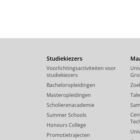
Studiekiezers
Maa
Voorlichtingsactiviteiten voor
Univ
studiekiezers
Gro
Bacheloropleidingen
Zoe
Masteropleidingen
Tal
Scholierenacademie
Sam
Cen
Summer Schools
Tec
Honours College
Uni
Promotietrajecten