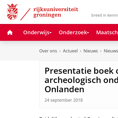
Skip
Skip
to
to
Content
Navigation
breed in kenni
Home
Onderwijs
Onderzoek
Maatsch
Over ons
Actueel
Nieuws
Nieuws
Presentatie boek 
archeologisch on
Onlanden
24 september 2018