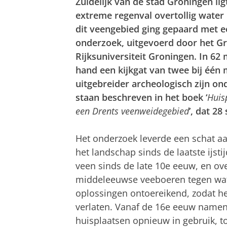
Zuidelijk van de stad Groningen lig
extreme regenval overtollig water
dit veengebied ging gepaard met e
onderzoek, uitgevoerd door het Gr
Rijksuniversiteit Groningen. In 6
hand een kijkgat van twee bij één
uitgebreider archeologisch zijn on
staan beschreven in het boek ‘
Huis
een Drents veenweidegebied
’, dat 2
Het onderzoek leverde een schat a
het landschap sinds de laatste ijsti
veen sinds de late 10e eeuw, en ov
middeleeuwse veeboeren tegen wat
oplossingen ontoereikend, zodat h
verlaten. Vanaf de 16e eeuw namen
huisplaatsen opnieuw in gebruik, t