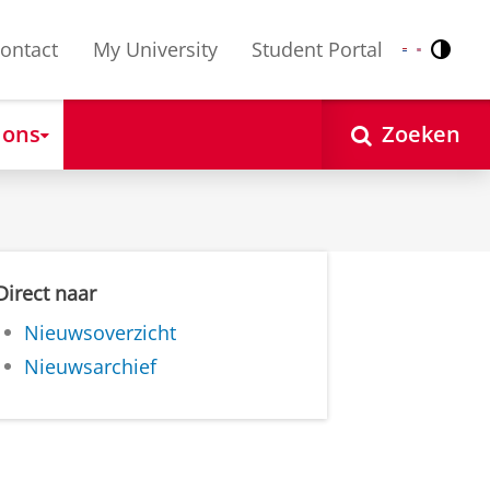
ontact
My University
Student Portal
Contr
Nederlands
English
 ons
Zoeken
Direct naar
Nieuwsoverzicht
Nieuwsarchief