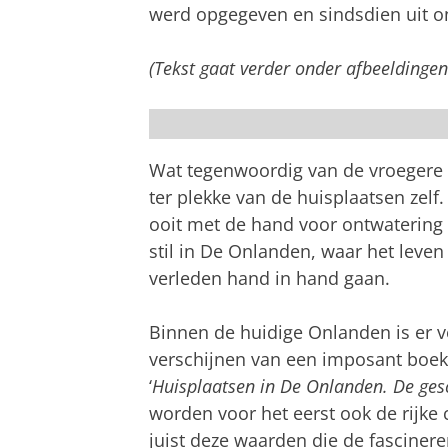
werd opgegeven en sindsdien uit o
Vliegerfoto van één van de laatmidde
(Tekst gaat verder onder afbeeldingen
archeologen is onderzocht. Over de hu
sporen van een woonhuis en enkele wa
Wat tegenwoordig van de vroegere h
ter plekke van de huisplaatsen zelf
ooit met de hand voor ontwatering v
stil in De Onlanden, waar het leven 
verleden hand in hand gaan.
Binnen de huidige Onlanden is er v
verschijnen van een imposant boek 
‘
Huisplaatsen in De Onlanden. De ges
worden voor het eerst ook de rijke 
juist deze waarden die de fasciner