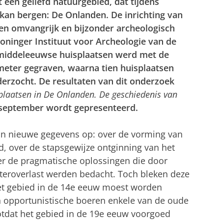
t een geliefd natuurgebied, dat tijdens
 kan bergen: De Onlanden. De inrichting van
en omvangrijk en bijzonder archeologisch
oninger Instituut voor Archeologie van de
2 middeleeuwse huisplaatsen werd met de
 meter gegraven, waarna tien huisplaatsen
derzocht.
De resultaten van dit onderzoek
plaatsen in De Onlanden. De geschiedenis van
8 september wordt gepresenteerd.
an nieuwe gegevens op: over de vorming van
jd, over de stapsgewijze ontginning van het
er de pragmatische oplossingen die door
eroverlast werden bedacht. Toch bleken deze
et gebied in de 14e eeuw moest worden
 opportunistische boeren enkele van de oude
otdat het gebied in de 19e eeuw voorgoed