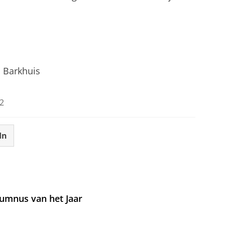
j Barkhuis
2
In
umnus van het Jaar