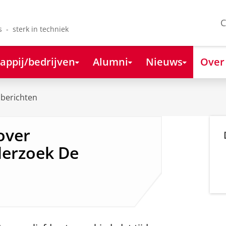
C
s - sterk in techniek
appij/bedrijven
Alumni
Nieuws
Over
berichten
over
derzoek De