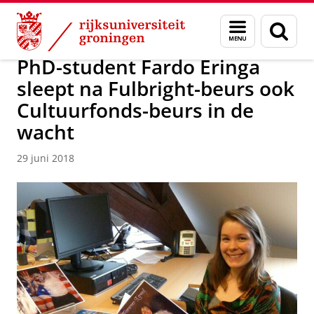
Skip
Skip
Over ons
Actueel
Nieuws
Nieuwsberichten
Menu
Zoek
to
to
en
Content
Navigation
zoeken
PhD-student Fardo Eringa
sleept na Fulbright-beurs ook
Cultuurfonds-beurs in de
wacht
29 juni 2018