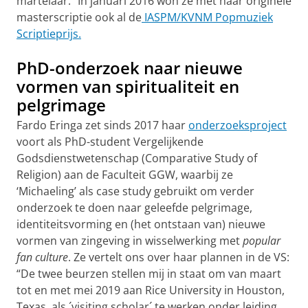
martelaar.” In januari 2016 won ze met haar originele
masterscriptie ook al de
IASPM/KVNM Popmuziek
Scriptieprijs.
PhD-onderzoek naar nieuwe
vormen van spiritualiteit en
pelgrimage
Fardo Eringa zet sinds 2017 haar
onderzoeksproject
voort als PhD-student Vergelijkende
Godsdienstwetenschap (Comparative Study of
Religion) aan de Faculteit GGW, waarbij ze
‘Michaeling’ als case study gebruikt om verder
onderzoek te doen naar geleefde pelgrimage,
identiteitsvorming en (het ontstaan van) nieuwe
vormen van zingeving in wisselwerking met
popular
fan culture
. Ze vertelt ons over haar plannen in de VS:
“De twee beurzen stellen mij in staat om van maart
tot en met mei 2019 aan Rice University in Houston,
Texas, als ´visiting scholar´ te werken onder leiding