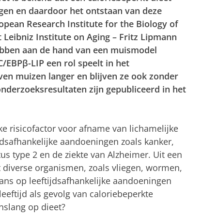
gen en daardoor het ontstaan van deze
pean Research Institute for the Biology of
 Leibniz Institute on Aging – Fritz Lipmann
 hebben aan de hand van een muismodel
/EBPβ-LIP een rol speelt in het
ven muizen langer en blijven ze ook zonder
onderzoeksresultaten zijn gepubliceerd in het
ke risicofactor voor afname van lichamelijke
ijdsafhankelijke aandoeningen zoals kanker,
tus type 2 en de ziekte van Alzheimer. Uit een
at diverse organismen, zoals vliegen, wormen,
kans op leeftijdsafhankelijke aandoeningen
 leeftijd als gevolg van caloriebeperkte
enslang op dieet?