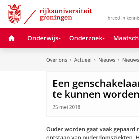
Skip
Skip
to
to
Content
Navigation
breed in kenni
Home
Onderwijs
Onderzoek
Maatsch
Over ons
Actueel
Nieuws
Nieuws
Een genschakelaa
te kunnen worde
25 mei 2018
Ouder worden gaat vaak gepaard m
ontstaan van ouderdomsziekten. He