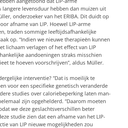
hebben aangetoond dat LIP-arme
 langere levensduur hebben dan muizen uit
üller, onderzoeker van het ERIBA. Dit duidt op
door afname van LIP. Hoewel LIP-arme
n, traden sommige leeftijdsafhankelijke
aak op. “Indien we nieuwe therapieën kunnen
et lichaam verlagen of het effect van LIP
fhankelijke aandoeningen straks misschien
et te hoeven voorschrijven”, aldus Müller.
ergelijke interventie? “Dat is moeilijk te
en voor een specifieke genetisch veranderde
dere studies over caloriebeperking laten man-
t helemaal zijn opgehelderd. “Daarom moeten
dat we deze geslachtsverschillen beter
deze studie zien dat een afname van het LIP-
nctie van LIP nieuwe mogelijkheden zou