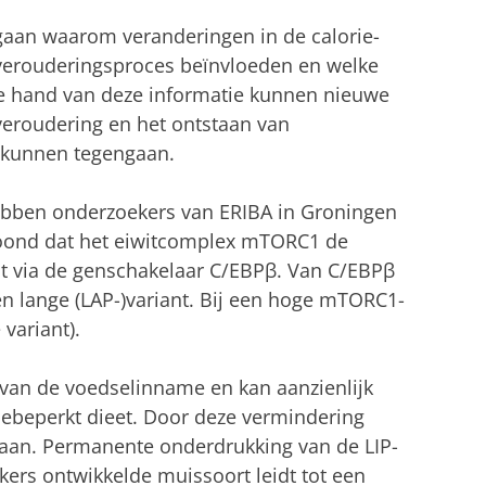
gaan waarom veranderingen in de calorie-
verouderingsproces beïnvloeden en welke
de hand van deze informatie kunnen nieuwe
veroudering en het ontstaan van
n kunnen tegengaan.
ebben onderzoekers van ERIBA in Groningen
etoond dat het eiwitcomplex mTORC1 de
dt via de genschakelaar C/EBPβ. Van C/EBPβ
een lange (LAP-)variant. Bij een hoge mTORC1-
 variant).
k van de voedselinname en kan aanzienlijk
ebeperkt dieet. Door deze vermindering
aan. Permanente onderdrukking van de LIP-
kers ontwikkelde muissoort leidt tot een