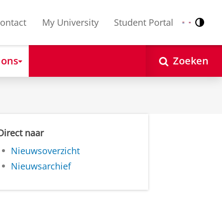
ontact
My University
Student Portal
Contr
Nederlands
English
 ons
Zoeken
Direct naar
Nieuwsoverzicht
Nieuwsarchief