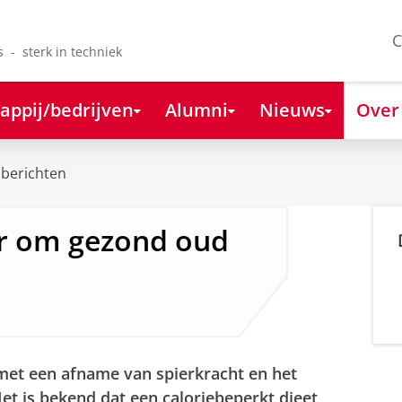
C
s - sterk in techniek
appij/bedrijven
Alumni
Nieuws
Over
berichten
r om gezond oud
n
et een afname van spierkracht en het
t is bekend dat een caloriebeperkt dieet