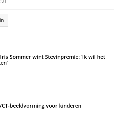
:01
In
ris Sommer wint Stevinpremie: ‘Ik wil het
en’
T/CT-beeldvorming voor kinderen