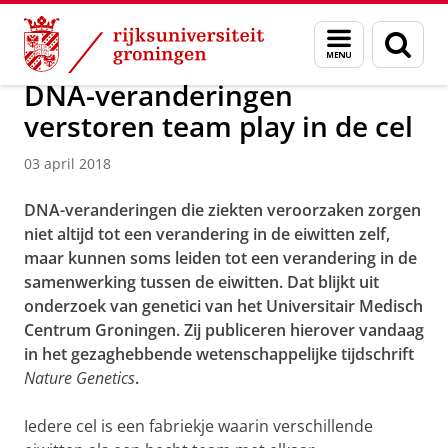
Skip
Skip
Over ons
Actueel
Nieuws
Nieuwsberichten
Menu
Zoek
to
to
en
Content
Navigation
zoeken
DNA-veranderingen
verstoren team play in de cel
03 april 2018
DNA-veranderingen die ziekten veroorzaken zorgen
niet altijd tot een verandering in de eiwitten zelf,
maar kunnen soms leiden tot een verandering in de
samenwerking tussen de eiwitten. Dat blijkt uit
onderzoek van genetici van het Universitair Medisch
Centrum Groningen. Zij publiceren hierover vandaag
in het gezaghebbende wetenschappelijke tijdschrift
Nature Genetics
.
Iedere cel is een fabriekje waarin verschillende