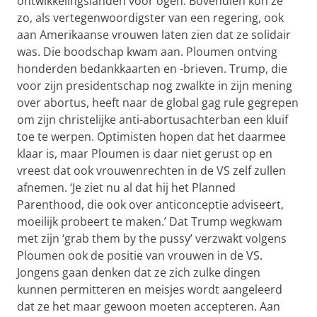
ontwikkelingslanden voor ogen. Bovendien kon ze
zo, als vertegenwoordigster van een regering, ook
aan Amerikaanse vrouwen laten zien dat ze solidair
was. Die boodschap kwam aan. Ploumen ontving
honderden bedankkaarten en -brieven. Trump, die
voor zijn presidentschap nog zwalkte in zijn mening
over abortus, heeft naar de global gag rule gegrepen
om zijn christelijke anti-abortusachterban een kluif
toe te werpen. Optimisten hopen dat het daarmee
klaar is, maar Ploumen is daar niet gerust op en
vreest dat ook vrouwenrechten in de VS zelf zullen
afnemen. ‘Je ziet nu al dat hij het Planned
Parenthood, die ook over anticonceptie adviseert,
moeilijk probeert te maken.’ Dat Trump wegkwam
met zijn ‘grab them by the pussy’ verzwakt volgens
Ploumen ook de positie van vrouwen in de VS.
Jongens gaan denken dat ze zich zulke dingen
kunnen permitteren en meisjes wordt aangeleerd
dat ze het maar gewoon moeten accepteren. Aan