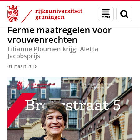
Skip
Skip
Over ons
Actueel
Nieuws
Nieuwsberichten
Menu
Zoek
to
to
en
Content
Navigation
zoeken
Ferme maatregelen voor
vrouwenrechten
Lilianne Ploumen krijgt Aletta
Jacobsprijs
01 maart 2018