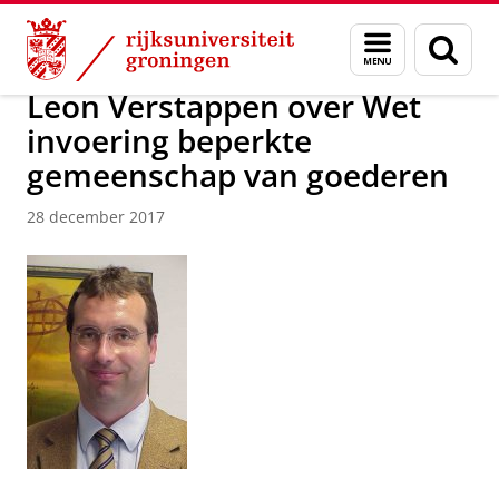
Skip
Skip
Over ons
Actueel
Nieuws
Nieuwsberichten
Menu
Zoek
to
to
en
Content
Navigation
zoeken
Leon Verstappen over Wet
invoering beperkte
gemeenschap van goederen
28 december 2017