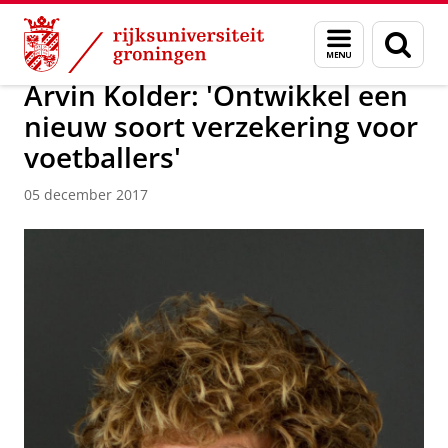
Skip
Skip
Over ons
Actueel
Nieuws
Nieuwsberichten
Menu
Zoek
to
to
en
Content
Navigation
zoeken
Arvin Kolder: 'Ontwikkel een
nieuw soort verzekering voor
voetballers'
05 december 2017