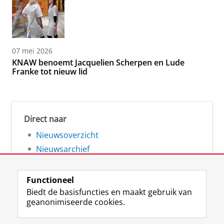
07 mei 2026
KNAW benoemt Jacquelien Scherpen en Lude
Franke tot nieuw lid
Direct naar
Nieuwsoverzicht
Nieuwsarchief
Functioneel
Biedt de basisfuncties en maakt gebruik van
geanonimiseerde cookies.
F
L
R
I
Y
Volg de RUG