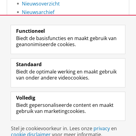
Nieuwsoverzicht
Nieuwsarchief
Functioneel
Biedt de basisfuncties en maakt gebruik van
geanonimiseerde cookies.
F
L
R
I
Y
Volg de RUG
a
i
S
n
o
Standaard
c
n
S
s
u
Biedt de optimale werking en maakt gebruik
e
k
-
t
T
Studiekiezers
van onder andere videocookies.
b
e
f
a
u
Maatschappij/bedrijven
o
d
e
g
b
o
I
e
r
e
Alumni
k
n
d
a
-
Volledig
p
-
R
m
k
Biedt gepersonaliseerde content en maakt
Over ons
a
p
i
-
a
gebruik van marketingcookies.
g
a
j
a
n
i
g
k
c
a
Disclaimer & Copyright
Privacy
Cookies
n
i
s
c
a
Stel je cookievoorkeur in. Lees onze
privacy
en
Inloggen
a
n
u
o
l
cookie disclaimer
voor meer informatie.