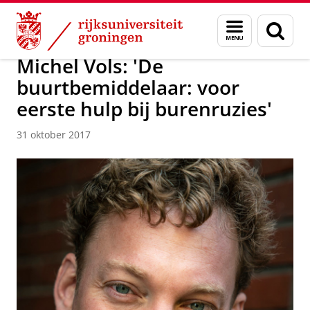
Skip
Skip
Over ons
Actueel
Nieuws
Nieuwsberichten
Menu
Zoek
to
to
en
Content
Navigation
zoeken
Michel Vols: 'De
buurtbemiddelaar: voor
eerste hulp bij burenruzies'
31 oktober 2017