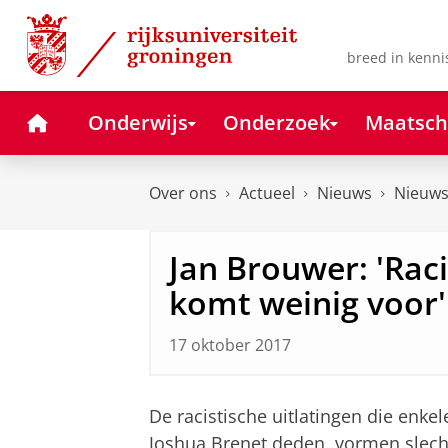
Skip
Skip
to
to
Content
Navigation
breed in kenni
Home
Onderwijs
Onderzoek
Maatsch
Over ons
Actueel
Nieuws
Nieuws
Jan Brouwer: 'Rac
komt weinig voor'
17 oktober 2017
De racistische uitlatingen die enke
Joshua Brenet deden, vormen slecht