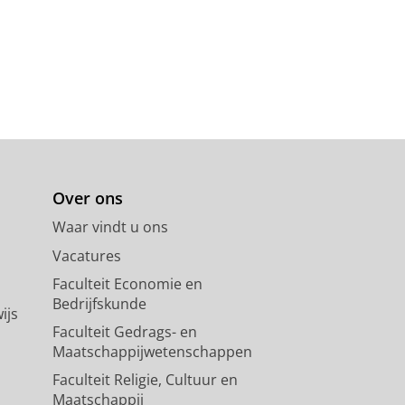
Over ons
Waar vindt u ons
Vacatures
Faculteit Economie en
Bedrijfskunde
ijs
Faculteit Gedrags- en
Maatschappijwetenschappen
Faculteit Religie, Cultuur en
Maatschappij