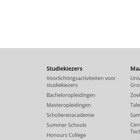
Studiekiezers
Maa
Voorlichtingsactiviteiten voor
Univ
studiekiezers
Gro
Bacheloropleidingen
Zoe
Masteropleidingen
Tal
Scholierenacademie
Sam
Cen
Summer Schools
Tec
Honours College