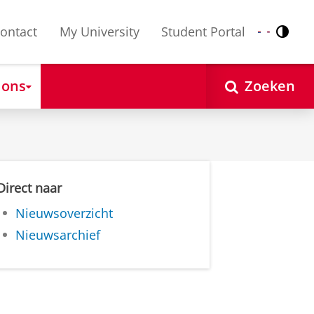
ontact
My University
Student Portal
Contr
Nederlands
English
 ons
Zoeken
Direct naar
Nieuwsoverzicht
Nieuwsarchief