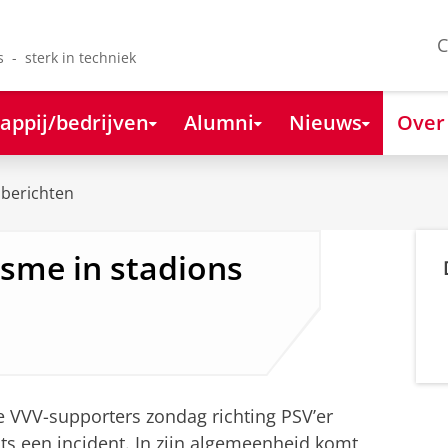
C
s - sterk in techniek
appij/bedrijven
Alumni
Nieuws
Over
berichten
isme in stadions
le VVV-supporters zondag richting PSV’er
s een incident. In zijn algemeenheid komt