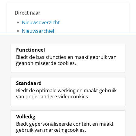
Direct naar
Nieuwsoverzicht
Nieuwsarchief
Functioneel
Biedt de basisfuncties en maakt gebruik van
geanonimiseerde cookies.
F
L
R
I
Y
Volg de RUG
a
i
S
n
o
Standaard
c
n
S
s
u
Biedt de optimale werking en maakt gebruik
e
k
-
t
T
Studiekiezers
van onder andere videocookies.
b
e
f
a
u
Maatschappij/bedrijven
o
d
e
g
b
o
I
e
r
e
Alumni
k
n
d
a
-
Volledig
p
-
R
m
k
Biedt gepersonaliseerde content en maakt
Over ons
a
p
i
-
a
gebruik van marketingcookies.
g
a
j
a
n