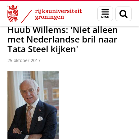
Skip
Skip
Over ons
Actueel
Nieuws
Nieuwsberichten
Menu
Zoek
to
to
en
Content
Navigation
zoeken
Huub Willems: 'Niet alleen
met Nederlandse bril naar
Tata Steel kijken'
25 oktober 2017