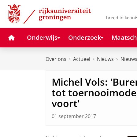
Skip
Skip
to
to
Content
Navigation
breed in kenni
Home
Onderwijs
Onderzoek
Maatsch
Over ons
Actueel
Nieuws
Nieuws
Michel Vols: 'Bur
tot toernooimodel,
voort'
01 september 2017