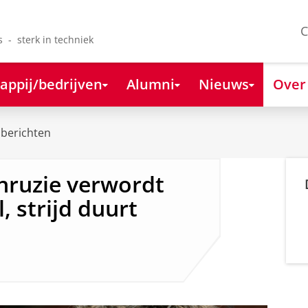
C
s - sterk in techniek
appij/bedrijven
Alumni
Nieuws
Over
berichten
enruzie verwordt
 strijd duurt