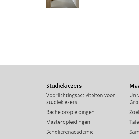
Studiekiezers
Maa
Voorlichtingsactiviteiten voor
Univ
studiekiezers
Gro
Bacheloropleidingen
Zoe
Masteropleidingen
Tal
Scholierenacademie
Sam