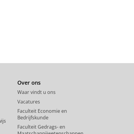
Over ons
Waar vindt u ons
Vacatures
Faculteit Economie en
Bedrijfskunde
ijs
Faculteit Gedrags- en
Maatschappijwetenschappen