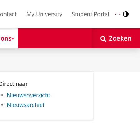
ontact
My University
Student Portal
Contr
Nederlands
English
 ons
Zoeken
Direct naar
Nieuwsoverzicht
Nieuwsarchief