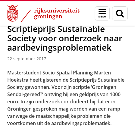
Skip
Skip
Over ons
Actueel
Nieuws
Nieuwsberichten
Menu
Zoek
to
to
en
Content
Navigation
zoeken
Scriptieprijs Sustainable
Society voor onderzoek naar
aardbevingsproblematiek
22 september 2017
Masterstudent Socio-Spatial Planning Marten
Hoekstra heeft gisteren de Scriptieprijs Sustainable
Society gewonnen. Voor zijn scriptie ‘Groningen
Sendai-gereed?’ ontving hij een geldprijs van 1000
euro. In zijn onderzoek concludeert hij dat er in
Groningen gesproken mag worden van een ramp
vanwege de maatschappelijke problemen die
voortkomen uit de aardbevingsproblematiek.
Masterstudent Socio-Spatial Planning Marten Hoekstra
Pas uw cookie instellingen aan
om deze