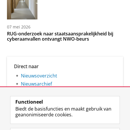
07 mei 2026
RUG-onderzoek naar staatsaansprakelijkheid bij
cyberaanvallen ontvangt NWO-beurs
Direct naar
Nieuwsoverzicht
Nieuwsarchief
Functioneel
Biedt de basisfuncties en maakt gebruik van
geanonimiseerde cookies.
F
L
R
I
Y
Volg de RUG