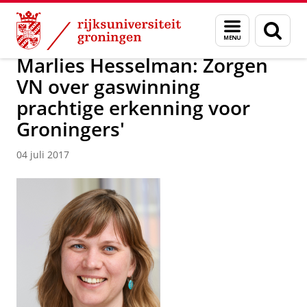
Skip
Skip
Over ons
Actueel
Nieuws
Nieuwsberichten
Menu
Zoek
to
to
en
Content
Navigation
zoeken
Marlies Hesselman: Zorgen
VN over gaswinning
prachtige erkenning voor
Groningers'
04 juli 2017