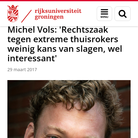
Skip
Skip
Over ons
Actueel
Nieuws
Nieuwsberichten
Menu
Zoek
to
to
en
Content
Navigation
zoeken
Michel Vols: 'Rechtszaak
tegen extreme thuisrokers
weinig kans van slagen, wel
interessant'
29 maart 2017