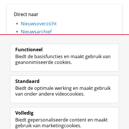
Direct naar
Nieuwsoverzicht
Nieuwsarchief
Functioneel
Biedt de basisfuncties en maakt gebruik van
geanonimiseerde cookies.
F
L
R
I
Y
Volg de RUG
a
i
S
n
o
Standaard
c
n
S
s
u
Biedt de optimale werking en maakt gebruik
e
k
-
t
T
Studiekiezers
van onder andere videocookies.
b
e
f
a
u
Maatschappij/bedrijven
o
d
e
g
b
o
I
e
r
e
Alumni
k
n
d
a
-
Volledig
p
-
R
m
k
Biedt gepersonaliseerde content en maakt
Over ons
a
p
i
-
a
gebruik van marketingcookies.