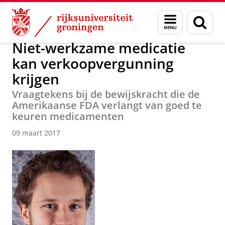
Skip
Skip
Over ons
Actueel
Nieuws
Nieuwsberichten
Menu
Zoek
to
to
en
Content
Navigation
zoeken
Niet-werkzame medicatie
kan verkoopvergunning
krijgen
Vraagtekens bij de bewijskracht die de
Amerikaanse FDA verlangt van goed te
keuren medicamenten
09 maart 2017