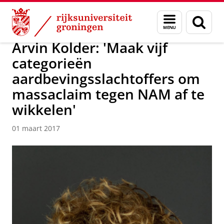
Skip
Skip
Over ons
Actueel
Nieuws
Nieuwsberichten
Menu
Zoek
to
to
en
Content
Navigation
zoeken
Arvin Kolder: 'Maak vijf
categorieën
aardbevingsslachtoffers om
massaclaim tegen NAM af te
wikkelen'
01 maart 2017