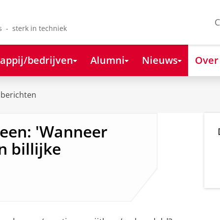
C
s - sterk in techniek
appij/bedrijven
Alumni
Nieuws
Over
berichten
leen: 'Wanneer
 billijke