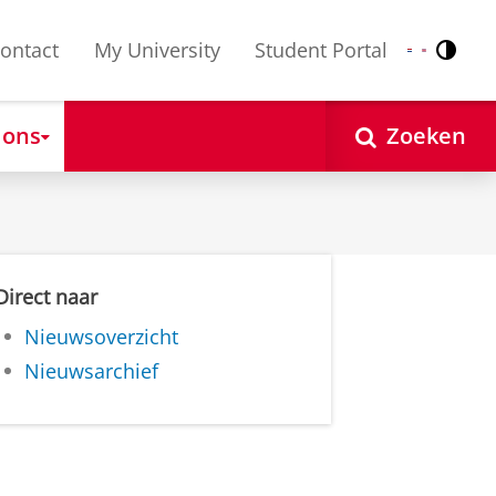
ontact
My University
Student Portal
Contr
Nederlands
English
 ons
Zoeken
Direct naar
Nieuwsoverzicht
Nieuwsarchief