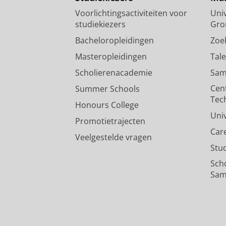
Voorlichtingsactiviteiten voor
Univ
studiekiezers
Gro
Bacheloropleidingen
Zoe
Masteropleidingen
Tal
Scholierenacademie
Sam
Cen
Summer Schools
Tec
Honours College
Uni
Promotietrajecten
Car
Veelgestelde vragen
Stu
Sch
Sam