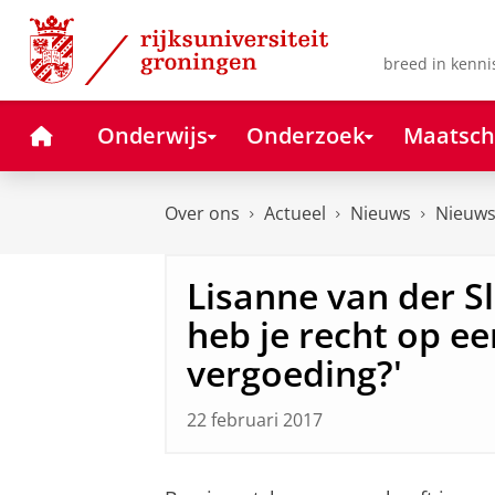
Skip
Skip
to
to
Content
Navigation
breed in kenni
Home
Onderwijs
Onderzoek
Maatsch
Over ons
Actueel
Nieuws
Nieuws
Lisanne van der S
heb je recht op een
vergoeding?'
22 februari 2017