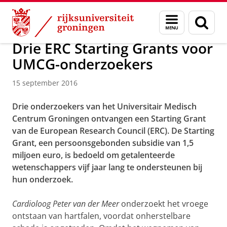
Skip
Skip
Over ons
Actueel
Nieuws
Nieuwsberichten
Menu
Zoek
to
to
en
Content
Navigation
zoeken
Drie ERC Starting Grants voor
UMCG-onderzoekers
15 september 2016
Drie onderzoekers van het Universitair Medisch
Centrum Groningen ontvangen een Starting Grant
van de European Research Council (ERC). De Starting
Grant, een persoonsgebonden subsidie van 1,5
miljoen euro, is bedoeld om getalenteerde
wetenschappers vijf jaar lang te ondersteunen bij
hun onderzoek.
Cardioloog Peter van der Meer
onderzoekt het vroege
ontstaan van hartfalen, voordat onherstelbare